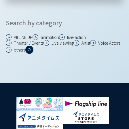
Search by category
All LINE UP
animation
live-action
Theater / Events
Live viewing
Artist
Voice Actors
others