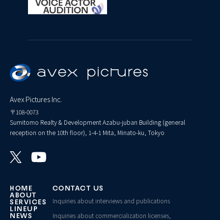
Avex Pictures Inc.
〒108-0073
Sumitomo Realty & Development Azabu-juban Building (general
reception on the 10th floor), 1-4-1 Mita, Minato-ku, Tokyo
HOME
CONTACT US
ABOUT
Inquiries about interviews and publications
SERVICES
LINEUP
Inquiries about commercialization licenses,
NEWS