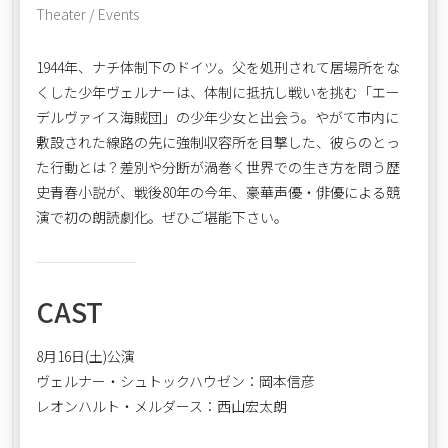
Theater / Events
1944年、ナチ体制下のドイツ。父を処刑されて居場所をな
くした少年ヴェルナーは、体制に抵抗し戦いを挑む「エー
デルヴァイス海賊団」の少年少女と出会う。やがて市内に
敷設された線路の先に強制収容所を目撃した、彼らのとっ
た行動とは？差別や分断が渦巻く世界での生き方を問う歴
史青春小説が、戦後80年の今年、豪華声優・俳優による競
演で初の朗読劇化。ぜひご堪能下さい。
CAST
8月16日(土)公演
ヴェルナー・シュトックハウゼン：岡本信彦
レオンハルト・メルダース：西山宏太朗