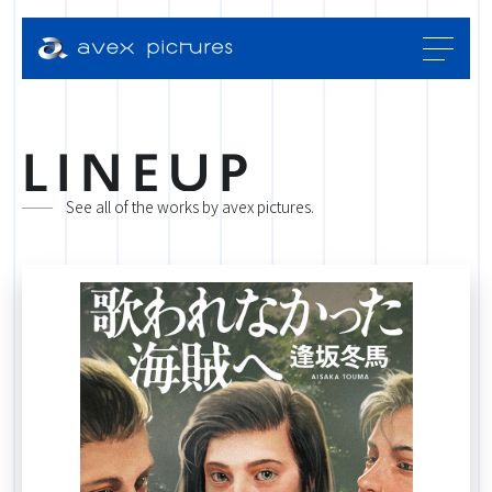
L
I
N
E
U
P
See all of the works by avex pictures.