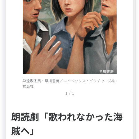
Item
©逢坂冬馬・早川書房／エイベックス・ピクチャーズ株
1
式会社
of
1
/
1
1
朗読劇「歌われなかった海
賊へ」