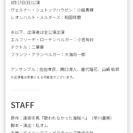
8月17日(日)公演
ヴェルナー・シュトックハウゼン：小越勇輝
レオンハルト・メルダース：和田琢磨
※以下、出演者は全公演出演
エルフリーデ・ローテンベルガー：小宮有紗
ドクトル：二葉要
フランツ・アランベルガー：大海将一郎
アンサンブル：佐伯孝彦、関口滉人、屋代瑠花、山崎 紘昇
※出演者は変更になる可能性がございます。
STAFF
原作：逢坂冬馬『歌われなかった海賊へ』（早川書房）
脚本・演出：私オム
主催：エイベックス・ピクチャーズ株式会社