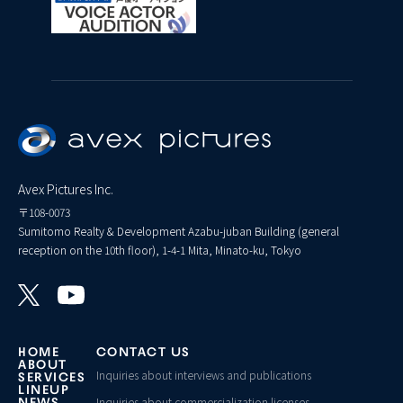
Avex Pictures Inc.
〒108-0073
Sumitomo Realty & Development Azabu-juban Building (general
reception on the 10th floor), 1-4-1 Mita, Minato-ku, Tokyo
HOME
CONTACT US
ABOUT
Inquiries about interviews and publications
SERVICES
LINEUP
Inquiries about commercialization licenses,
NEWS