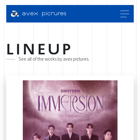
L
I
N
E
U
P
See all of the works by avex pictures.