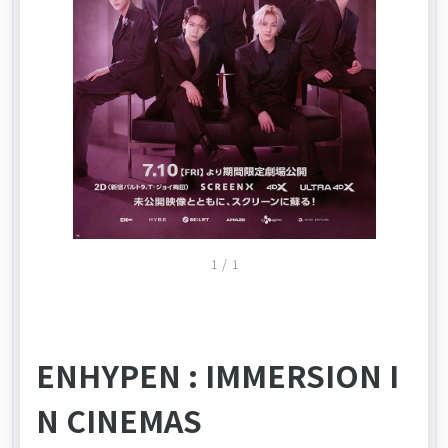
Item
1
/
1
1
of
1
ENHYPEN : IMMERSION I
N CINEMAS