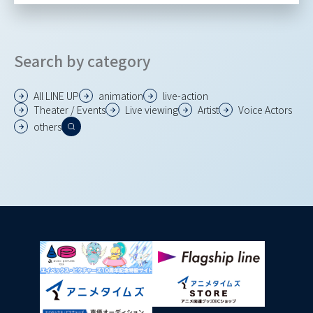
Search by category
All LINE UP
animation
live-action
Theater / Events
Live viewing
Artist
Voice Actors
others