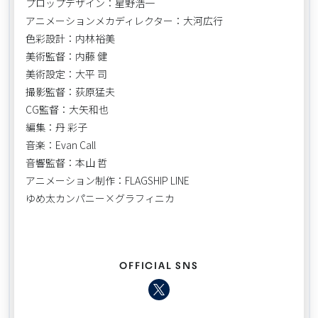
プロップデザイン：星野浩一
アニメーションメカディレクター：大河広行
色彩設計：内林裕美
美術監督：内藤 健
美術設定：大平 司
撮影監督：荻原猛夫
CG監督：大矢和也
編集：丹 彩子
音楽：Evan Call
音響監督：本山 哲
アニメーション制作：FLAGSHIP LINE
ゆめ太カンパニー×グラフィニカ
OFFICIAL SNS