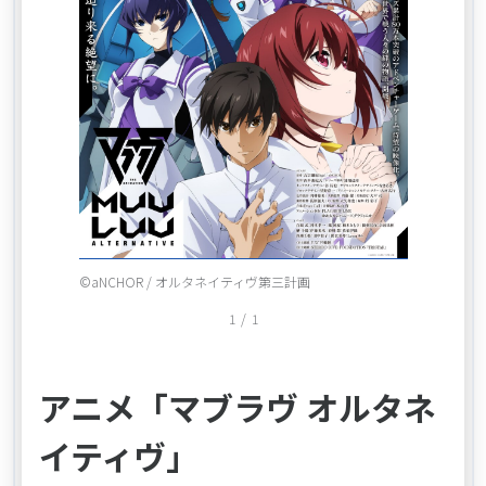
Item
©aNCHOR / オルタネイティヴ第三計画
1
1
/
1
of
1
アニメ「マブラヴ オルタネ
イティヴ」