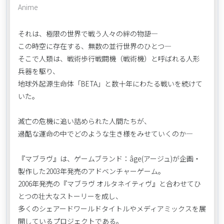
Anime
それは、極限の世界で戦う人々の絆の物語―
この時空に存在する、無数の並行世界のひとつ―
そこで人類は、戦術歩行戦闘機（戦術機）と呼ばれる人形
兵器を駆り、
地球外起源生命体「BETA」と数十年にわたる戦いを続けて
いた。
滅亡の危機に追い詰められた人間たちが、
過酷な運命の中でどのような生き様をみせていくのか―
『マブラヴ』は、ゲームブランド：âge(アージュ)が企画・
製作した2003年発売のアドベンチャーゲーム。
2006年発売の『マブラヴ オルタネイティヴ』と合わせてひ
とつの壮大なストーリーを成し、
多くのシェアードワールドタイトルやメディアミックスを展
開しているプロジェクトである。