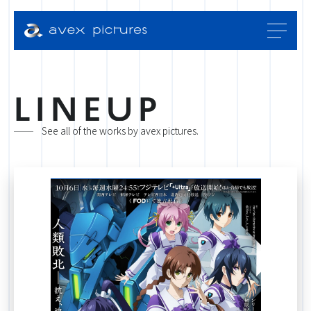
L
I
N
E
U
P
See all of the works by avex pictures.