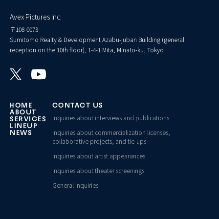
Avex Pictures Inc.
〒108-0073
Sumitomo Realty & Development Azabu-juban Building (general
reception on the 10th floor), 1-4-1 Mita, Minato-ku, Tokyo
HOME
CONTACT US
ABOUT
Inquiries about interviews and publications
SERVICES
LINEUP
Inquiries about commercialization licenses,
NEWS
collaborative projects, and tie-ups
Inquiries about artist appearances
Inquiries about theater screenings
General inquiries