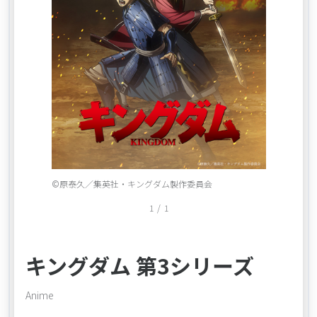
Item
©原泰久／集英社・キングダム製作委員会
1
1
/
1
of
1
キングダム 第3シリーズ
Anime