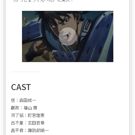
CAST
信：森田成一
嬴政：福山 潤
河了貂：釘宮理恵
呂不韋：玄田哲章
昌平君：諏訪部順一