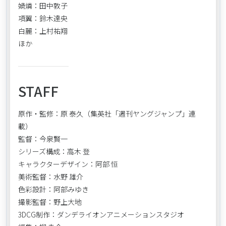
媧燐：田中敦子
項翼：鈴木達央
白麗：上村祐翔
ほか
STAFF
原作・監修：原 泰久（集英社「週刊ヤングジャンプ」連
載）
監督：今泉賢一
シリーズ構成：高木 登
キャラクターデザイン：阿部 恒
美術監督：水野 雄介
色彩設計：阿部みゆき
撮影監督：野上大地
3DCG制作：ダンデライオンアニメーションスタジオ