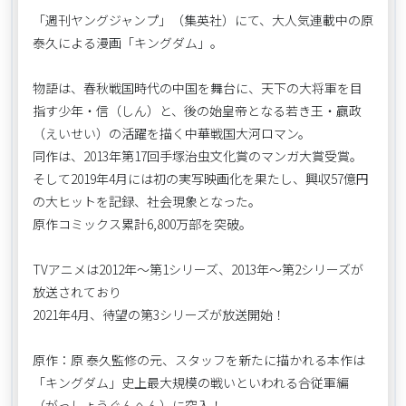
「週刊ヤングジャンプ」（集英社）にて、大人気連載中の原
泰久による漫画「キングダム」。
物語は、春秋戦国時代の中国を舞台に、天下の大将軍を目
指す少年・信（しん）と、後の始皇帝となる若き王・嬴政
（えいせい）の活躍を描く中華戦国大河ロマン。
同作は、2013年第17回手塚治虫文化賞のマンガ大賞受賞。
そして2019年4月には初の実写映画化を果たし、興収57億円
の大ヒットを記録、社会現象となった。
原作コミックス累計6,800万部を突破。
TVアニメは2012年～第1シリーズ、2013年～第2シリーズが
放送されており
2021年4月、待望の第3シリーズが放送開始！
原作：原 泰久監修の元、スタッフを新たに描かれる本作は
「キングダム」史上最大規模の戦いといわれる合従軍編
（がっしょうぐんへん）に突入！