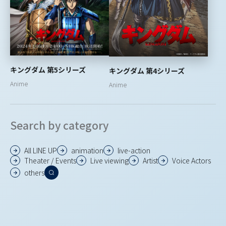
キングダム 第5シリーズ
キングダム 第4シリーズ
Anime
Anime
Search by category
All LINE UP
animation
live-action
Theater / Events
Live viewing
Artist
Voice Actors
others