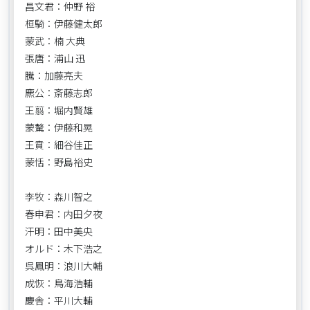
昌文君：仲野 裕
桓騎：伊藤健太郎
蒙武：楠 大典
張唐：浦山 迅
騰：加藤亮夫
麃公：斎藤志郎
王翦：堀内賢雄
蒙驁：伊藤和晃
王賁：細谷佳正
蒙恬：野島裕史
李牧：森川智之
春申君：内田夕夜
汗明：田中美央
オルド：木下浩之
呉鳳明：浪川大輔
成恢：鳥海浩輔
慶舎：平川大輔