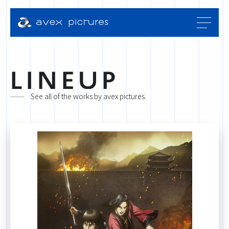
L
I
N
E
U
P
See all of the works by avex pictures.