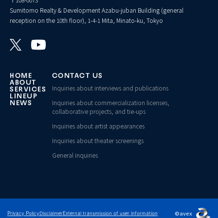
Sumitomo Realty & Development Azabu-juban Building (general
reception on the 10th floor), 1-4-1 Mita, Minato-ku, Tokyo
HOME
CONTACT US
ABOUT
Inquiries about interviews and publications
SERVICES
LINEUP
Inquiries about commercialization licenses,
NEWS
collaborative projects, and tie-ups
Inquiries about artist appearances
Inquiries about theater screenings
General inquiries
©avex
Privacy Policy
Disclaimer
External transmission of user information