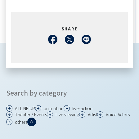
SHARE
Search by category
All LINE UP
animation
live-action
Theater / Events
Live viewing
Artist
Voice Actors
others