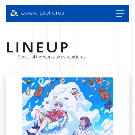
L
I
N
E
U
P
See all of the works by avex pictures.