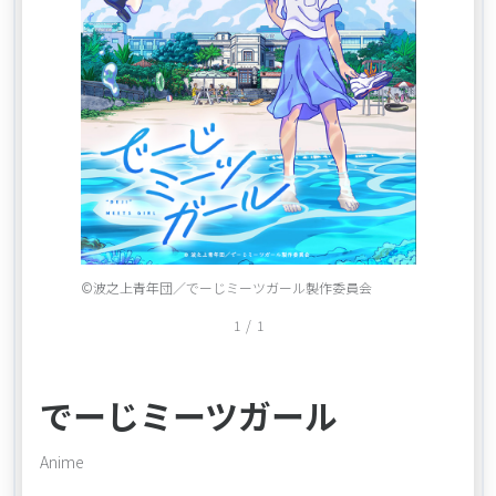
Item
©波之上青年団／でーじミーツガール製作委員会
1
1
/
1
of
1
でーじミーツガール
Anime