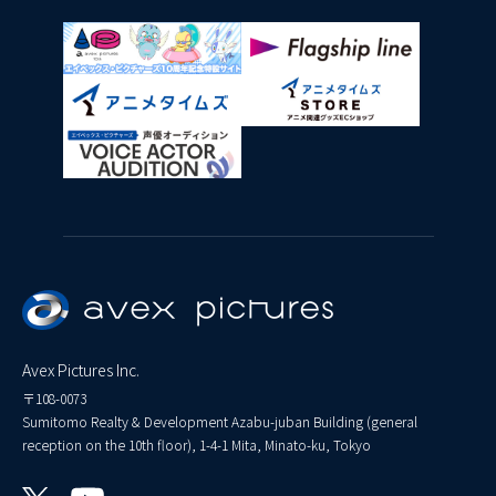
Avex Pictures Inc.
〒108-0073
Sumitomo Realty & Development Azabu-juban Building (general
reception on the 10th floor), 1-4-1 Mita, Minato-ku, Tokyo