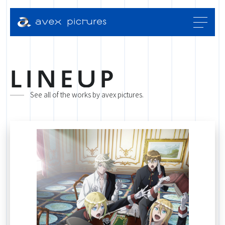
L
I
N
E
U
P
See all of the works by avex pictures.