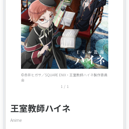
Item
©赤井ヒガサ／SQUARE ENIX・王室教師ハイネ製作委員
1
会
of
1
/
1
1
王室教師ハイネ
Anime