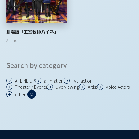
劇場版「王室教師ハイネ」
Anime
Search by category
All LINE UP
animation
live-action
Theater / Events
Live viewing
Artist
Voice Actors
others