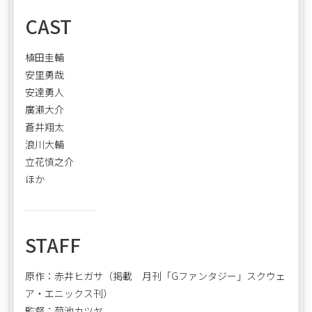
CAST
植田圭輔
安里勇哉
安達勇人
廣瀬大介
蒼井翔太
浪川大輔
立花慎之介
ほか
STAFF
原作：赤井ヒガサ（掲載 月刊「Gファンタジー」スクウェ
ア・エニックス刊）
監督：菊池カツヤ