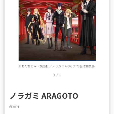
Item
©あだちとか・講談社／ノラガミ ARAGOTO製作委員会
1
1
/
1
of
1
ノラガミ ARAGOTO
Anime