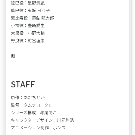
陸巴役：星野貴紀
藍巴役：東城 日沙子
恵比寿役：置鮎 龍太郎
小福役：豊崎愛生
大黒役：小野大輔
野良役：釘宮理恵
他
STAFF
原作：あだちとか
監督：タムラコータロー
シリーズ構成：赤尾でこ
キャラクターデザイン：川元利浩
アニメーション制作：ボンズ