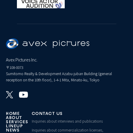
Avex Pictures Inc.
〒108-0073
Sumitomo Realty & Development Azabu-juban Building (general
reception on the 10th floor), 1-4-1 Mita, Minato-ku, Tokyo
HOME
CONTACT US
ABOUT
Inquiries about interviews and publications
SERVICES
LINEUP
Inquiries about commercialization licenses,
NEWS