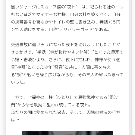
黒いジャージにスカーフ姿の“夜ト” は、祀られる社の一つ
もない貧乏でマイナーな神様。自分の社を築くべく、自分
の携帯番号を街なかやトイレの壁に書き込み、賽銭＜５円
＞で人助けをする、自称“デリバリーゴッド”である。
交通事故に遭いそうになった夜トを助けようとしたことが
きっかけで、“半妖（魂が抜けやすい体質）”となった良家の
令嬢・壱岐ひより、さらに、夜トに拾われ、神様が使う道
具“神器”となった少年“雪音”と共に、人間に害を与え
る“妖”と戦いを繰り広げながらも、その三人の絆は深まって
いった。
一方で、七福神の一柱（ひとり）で最強武神である”毘沙
門”から命を執拗に狙われ続けている夜ト。
ふたりの間に秘められた過去、そして、因縁の対決の行方
は…