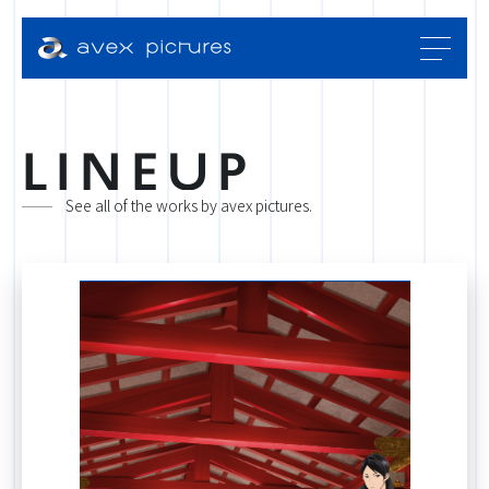
L
I
N
E
U
P
See all of the works by avex pictures.