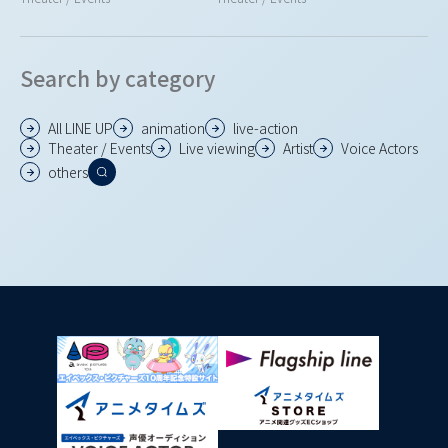
Search by category
All LINE UP
animation
live-action
Theater / Events
Live viewing
Artist
Voice Actors
others