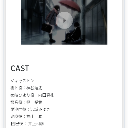
CAST
＜キャスト＞
夜ト役：神谷浩史
壱岐ひより役：内田真礼
雪音役：梶 裕貴
毘沙門役：沢城みゆき
兆麻役：福山 潤
囷巴役： 井上和彦