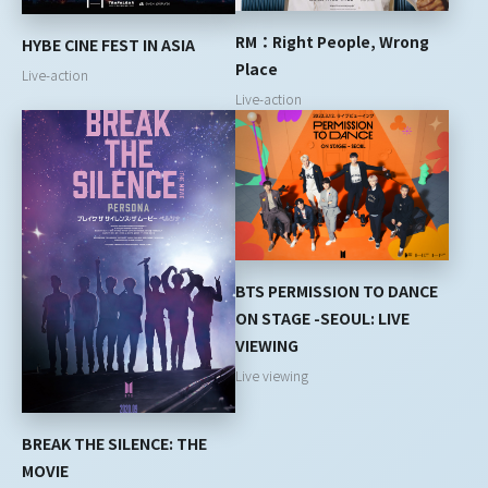
RM：Right People, Wrong
HYBE CINE FEST IN ASIA
Place
Live-action
Live-action
BTS PERMISSION TO DANCE
ON STAGE -SEOUL: LIVE
VIEWING
Live viewing
BREAK THE SILENCE: THE
MOVIE