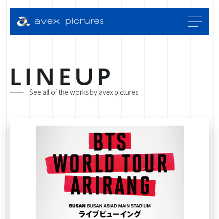
L
I
N
E
U
P
See all of the works by avex pictures.