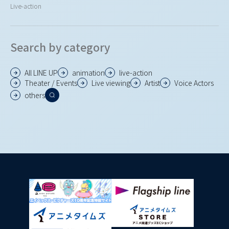
Live-action
Search by category
All LINE UP
animation
live-action
Theater / Events
Live viewing
Artist
Voice Actors
others