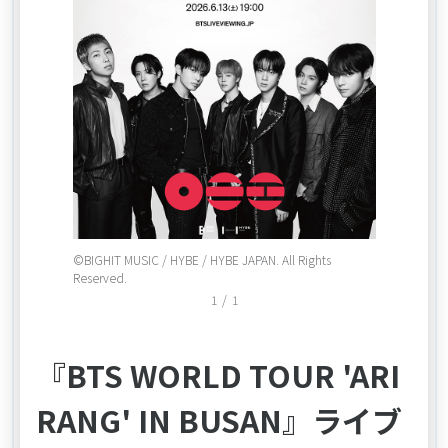
Item
©BIGHIT MUSIC / HYBE / HYBE JAPAN. All Rights
1
Reserved.
of
1
/
1
1
『BTS WORLD TOUR 'ARI
RANG' IN BUSAN』ライブ