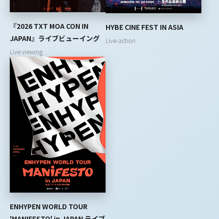
『2026 TXT MOA CON IN
HYBE CINE FEST IN ASIA
JAPAN』ライブビューイング
Live-action
Live viewing
ENHYPEN WORLD TOUR
'MANIFESTO' in JAPAN ライブ