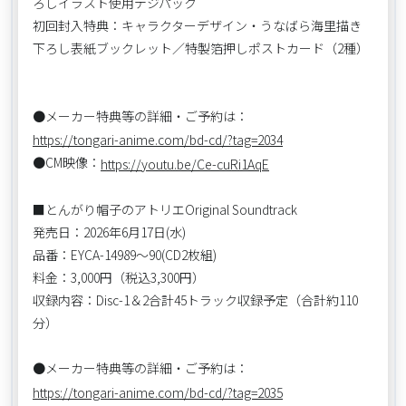
ろしイラスト使用デジパック
初回封入特典：キャラクターデザイン・うなばら海里描き
下ろし表紙ブックレット／特製箔押しポストカード（2種）
●メーカー特典等の詳細・ご予約は：
https://tongari-anime.com/bd-cd/?tag=2034
●CM映像：
https://youtu.be/Ce-cuRi1AqE
■とんがり帽子のアトリエOriginal Soundtrack
発売日：2026年6月17日(水)
品番：EYCA-14989〜90(CD2枚組)
料金：3,000円（税込3,300円）
収録内容：Disc-1＆2合計45トラック収録予定（合計約110
分）
●メーカー特典等の詳細・ご予約は：
https://tongari-anime.com/bd-cd/?tag=2035