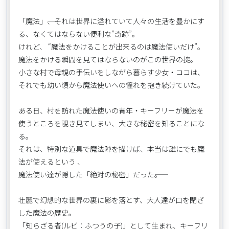
「魔法」――、それは世界に溢れていて人々の生活を豊かにす
る、なくてはならない便利な”奇跡”。
けれど、 “魔法をかけることが出来るのは魔法使いだけ”。
魔法をかける瞬間を見てはならないのがこの世界の掟。
小さな村で母親の手伝いをしながら暮らす少女・ココは、
それでも幼い頃から魔法使いへの憧れを抱き続けていた。
ある日、村を訪れた魔法使いの青年・キーフリーが魔法を
使うところを覗き見てしまい、大きな秘密を知ることにな
る。
それは、特別な道具で魔法陣を描けば、本当は誰にでも魔
法が使えるという 、
魔法使い達が隠した「絶対の秘密」だった――。
壮麗で幻想的な世界の裏に影を落とす、大人達が口を閉ざ
した魔法の歴史。
「知らざる者(ルビ：ふつうの子)」として生まれ、キーフリ