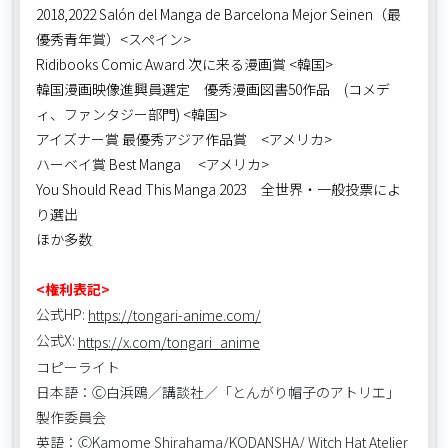
2018,2022 Salón del Manga de Barcelona Mejor Seinen（最
優秀青年賞）<スペイン>
Ridibooks Comic Award 次に来る漫画賞 <韓国>
韓国漫画映像進興員選定 優秀漫画図書50作品 (コメデ
ィ、ファンタジー部門) <韓国>
アイズナー賞 最優秀アジア作品賞 <アメリカ>
ハーベイ賞 Best Manga <アメリカ>
You Should Read This Manga 2023 全世界・一般投票によ
り選出
ほか多数
<権利表記>
公式HP:
https://tongari-anime.com/
公式X:
https://x.com/tongari_anime
コピーライト
日本語：Ⓒ白浜鴎／講談社／「とんがり帽子のアトリエ」
製作委員会
英語：ⒸKamome Shirahama/KODANSHA/ Witch Hat Atelier