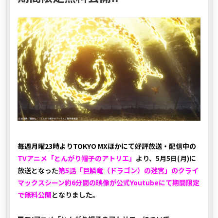
毎週月曜23時よりTOKYO MXほかにて好評放送・配信中の
TVアニメ「とんがり帽子のアトリエ」
より、5月5日(月)に
放送となった
第5話「巨鱗竜（ドラゴン）の迷宮」のクライ
マックスシーン約6分間の映像が公式Youtubeにて期間限定
で無料公開
となりました。