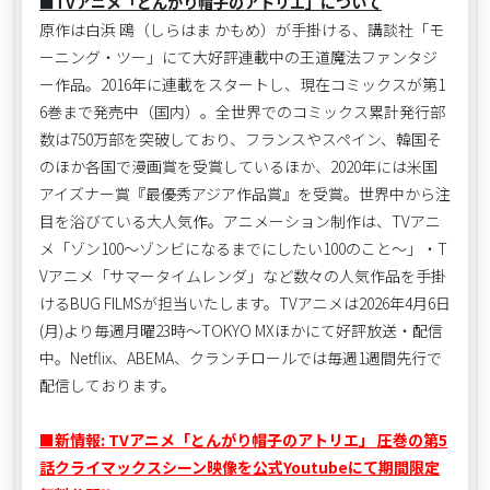
■TVアニメ「とんがり帽子のアトリエ」について
原作は白浜 鴎（しらはま かもめ）が手掛ける、講談社「モ
ーニング・ツー」にて大好評連載中の王道魔法ファンタジ
ー作品。2016年に連載をスタートし、現在コミックスが第1
6巻まで発売中（国内）。全世界でのコミックス累計発行部
数は750万部を突破しており、フランスやスペイン、韓国そ
のほか各国で漫画賞を受賞しているほか、2020年には米国
アイズナー賞『最優秀アジア作品賞』を受賞。世界中から注
目を浴びている大人気
作
。アニメーション制作は、TVアニ
メ「ゾン100～ゾンビになるまでにしたい100のこと～」・T
Vアニメ「サマータイムレンダ」など数々の人気作品を手掛
けるBUG FILMSが担当いたします。TVアニメは2026年4月6日
(月)より毎週月曜23時～TOKYO MXほかにて好評放送・配信
中。Netflix、ABEMA、クランチロールでは毎週1週間先行で
配信しております。
■新情報: TVアニメ「とんがり帽子のアトリエ」 圧巻の第5
話クライマックスシーン映像を公式Youtubeにて期間限定