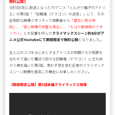
無料公開‼
5月5日(月)に放送となったTVアニメ「とんがり帽子のアトリ
エ」の第5話「「巨鱗竜（ドラゴン）の迷宮」」にて、その
圧倒的な映像クオリティで視聴者から
「歴史に残る神
回」、「音と映像の完璧な演出」、「もはや劇場版のクオ
リティ」
と大反響を呼んだ
クライマックスシーン約6分がア
ニメ公式Youtubeにて期間限定で無料公開
となりました。
主人公のココをはじめとするアトリエの仲間たちが知恵を
合わせて描いた魔法で巨大な巨鱗竜（ドラゴン）に立ち向
かう様を描いた第5話、思わず息を呑む圧巻のクライマック
スシーン映像を是非この機会にお楽しみください。
【期間限定公開】第5話本編クライマックス映像