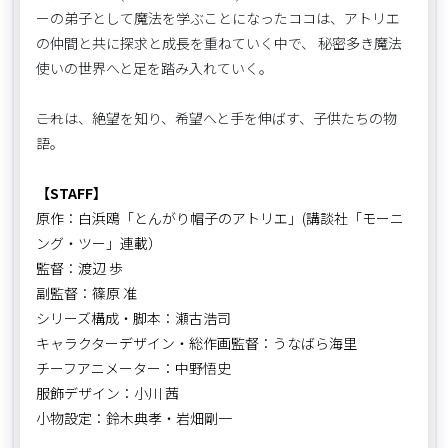
ーの弟子として魔法を学ぶことになったココは、アトリエ
の仲間と共に探求と成長を重ねていく中で、 秘密多き魔法
使いの世界へと足を踏み入れていく。
――これは、絶望を知り、希望へと手を伸ばす、子供たちの物
語。
【STAFF】
原作：白浜鴎「とんがり帽子のアトリエ」(講談社「モーニ
ング・ツー」連載）
監督：渡辺 歩
副監督：篠原 准
シリーズ構成・脚本：瀬古浩司
キャラクターデザイン・総作画監督：うなばら海里
チーフアニメーター：中野悟史
服飾デザイン：小川 茜
小物設定：鈴木典孝・岩畑剛一