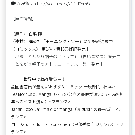
●CM映像：
https://youtu.be/gNG1fJYdm9c
【原作情報】
〈原作〉 白浜 鴎
〈連載〉 講談社「モーニング・ツー」にて好評連載中
〈コミックス〉 第1巻～第16巻好評発売中
「小説 とんがり帽子のアトリエ」（青い鳥文庫）発売中
「とんがり帽子のアトリエ イラスト集」発売中
―――世界中で続々受賞中‼―――
全国書店員が選んだおすすめコミック 一般部門 <日本>
Les Mordus du Manga（パリの公立図書館が選んだ8-12歳少
年へのベスト漫画）<フランス>
Japan Expo Daruma d'or manga（漫画部門の最高賞） <フ
ランス>
同 Daruma du meilleur seinen（最優秀青年ジャンル） <フ
ランス>