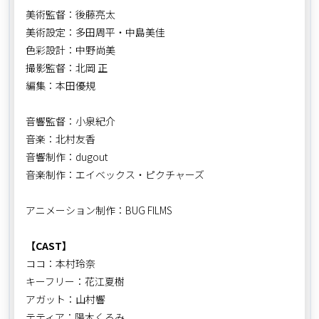
美術監督：後藤亮太
美術設定：多田周平・中島美佳
色彩設計：中野尚美
撮影監督：北岡 正
編集：本田優規
音響監督：小泉紀介
音楽：北村友香
音響制作：dugout
音楽制作：エイベックス・ピクチャーズ
アニメーション制作：BUG FILMS
【CAST】
ココ：本村玲奈
キーフリー：花江夏樹
アガット：山村響
テティア：陽木くるみ