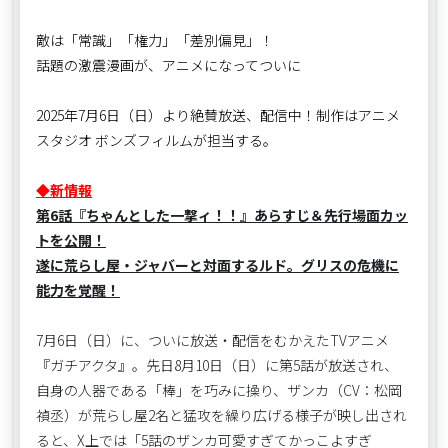
敵は「常識」「権力」「差別偏見」！
話題の激震漫画が、アニメになってついに
2025年7月6日（日）より絶賛放送、配信中！制作はアニメ
スタジオ ボンズフィルムが担当する。
◆新情報
第6話『ちゃんとした一撃ィ！！』あらすじ＆先行場面カッ
トを公開！
遂に荒らし屋・ジャバーと対面するルド。グリスの危機に
能力を覚醒！
7月6日（日）に、ついに放送・配信をむかえたTVアニメ
『ガチアクタ』。先日8月10日（日）に第5話が放送され、
自身の人器である「棒」を巧みに操り、ザンカ（CV：松岡
禎丞）が荒らし屋2名と猛攻を繰り広げる様子が映し出され
ると、X上では「5話のザンカ可愛すぎてかっこよすぎ