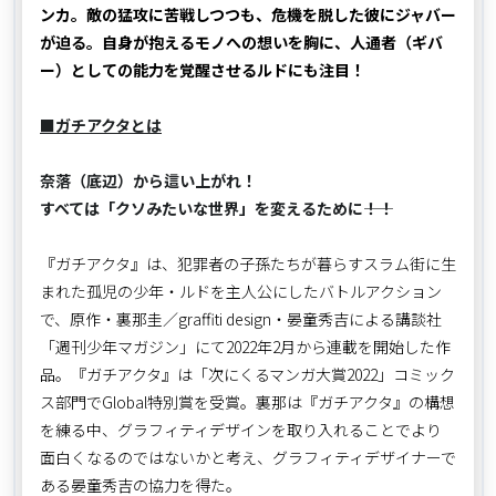
ンカ。敵の猛攻に苦戦しつつも、危機を脱した彼にジャバー
が迫る。自身が抱えるモノへの想いを胸に、人通者（ギバ
ー）としての能力を覚醒させるルドにも注目！
■ガチアクタとは
奈落（底辺）から這い上がれ！
すべては「クソみたいな世界」を変えるために――！！
『ガチアクタ』は、犯罪者の子孫たちが暮らすスラム街に生
まれた孤児の少年・ルドを主人公にしたバトルアクション
で、原作・裏那圭／graffiti design・晏童秀吉による講談社
「週刊少年マガジン」にて2022年2月から連載を開始した作
品。『ガチアクタ』は「次にくるマンガ大賞2022」コミック
ス部門でGlobal特別賞を受賞。裏那は『ガチアクタ』の構想
を練る中、グラフィティデザインを取り入れることでより
面白くなるのではないかと考え、グラフィティデザイナーで
ある晏童秀吉の協力を得た。