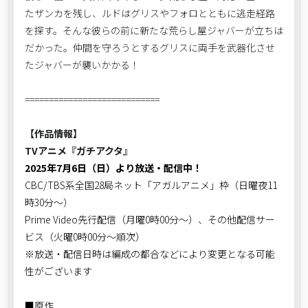
たザンカを残し、ルドはグリスやフォロとともに逃走経路
を探す。そんな彼らの前に新たな荒らし屋ジャバーが立ちは
だかった。仲間を守ろうとするグリスに両手を武器化させ
たジャバーが襲いかかる！
============================
【作品情報】
TVアニメ『ガチアクタ』
2025年7月6日（日）より放送・配信中！
CBC/TBS系全国28局ネット「アガルアニメ」枠（日曜夜11
時30分～）
Prime Video先行配信（月曜0時00分～）、その他配信サー
ビス（火曜0時00分～順次）
※放送・配信日時は編成の都合などにより変更となる可能
性がございます
■原作