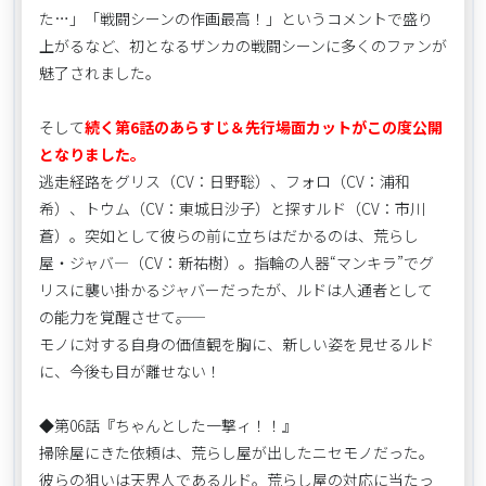
た…」「戦闘シーンの作画最高！」というコメントで盛り
上がるなど、初となるザンカの戦闘シーンに多くのファンが
魅了されました。
そして
続く第6話のあらすじ＆先行場面カットがこの度公開
となりました。
逃走経路をグリス（CV：日野聡）、フォロ（CV：浦和
希）、トウム（CV：東城日沙子）と探すルド（CV：市川
蒼）。突如として彼らの前に立ちはだかるのは、荒らし
屋・ジャバ―（CV：新祐樹）。指輪の人器“マンキラ”でグ
リスに襲い掛かるジャバーだったが、ルドは人通者として
の能力を覚醒させて――。
モノに対する自身の価値観を胸に、新しい姿を見せるルド
に、今後も目が離せない！
◆第06話『ちゃんとした一撃ィ！！』
掃除屋にきた依頼は、荒らし屋が出したニセモノだった。
彼らの狙いは天界人であるルド。荒らし屋の対応に当たっ