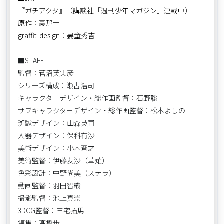
『ガチアクタ』（講談社「週刊少年マガジン」連載中）
原作：裏那圭
graffiti design：晏童秀吉
■STAFF
監督：菅沼芙実彦
シリーズ構成：瀬古浩司
キャラクターデザイン・総作画監督：石野聡
サブキャラクターデザイン・総作画監督：松本よしの
斑獣デザイン：山森英司
人器デザイン：保科有沙
美術デザイン：小木斉之
美術監督：伊藤友沙（草薙）
色彩設計：中野尚美（ステラ）
動画監督：羽田智織
撮影監督：池上真崇
3DCG監督：三宅拓馬
編集：髙橋歩