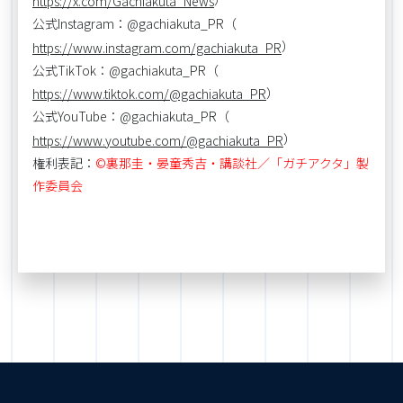
https://x.com/Gachiakuta_News
公式Instagram：@gachiakuta_PR（
）
https://www.instagram.com/gachiakuta_PR
公式TikTok：@gachiakuta_PR（
）
https://www.tiktok.com/@gachiakuta_PR
公式YouTube：@gachiakuta_PR（
）
https://www.youtube.com/@gachiakuta_PR
権利表記：
©裏那圭・晏童秀吉・講談社／「ガチアクタ」製
作委員会