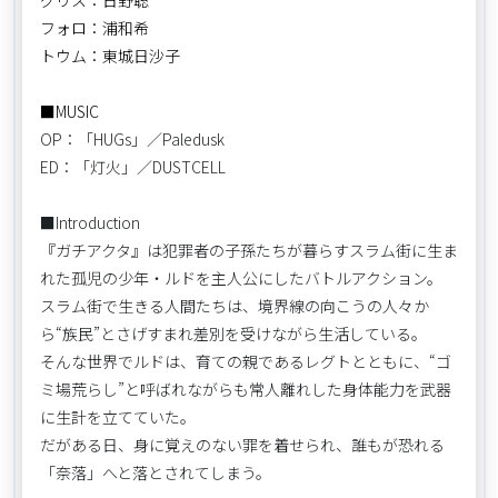
フォロ：浦和希
トウム：東城日沙子
■MUSIC
OP：「HUGs」／Paledusk
ED：「灯火」／DUSTCELL
■Introduction
『ガチアクタ』は犯罪者の子孫たちが暮らすスラム街に生ま
れた孤児の少年・ルドを主人公にしたバトルアクション。
スラム街で生きる人間たちは、境界線の向こうの人々か
ら“族民”とさげすまれ差別を受けながら生活している。
そんな世界でルドは、育ての親であるレグトとともに、“ゴ
ミ場荒らし”と呼ばれながらも常人離れした身体能力を武器
に生計を立てていた。
だがある日、身に覚えのない罪を着せられ、誰もが恐れる
「奈落」へと落とされてしまう。