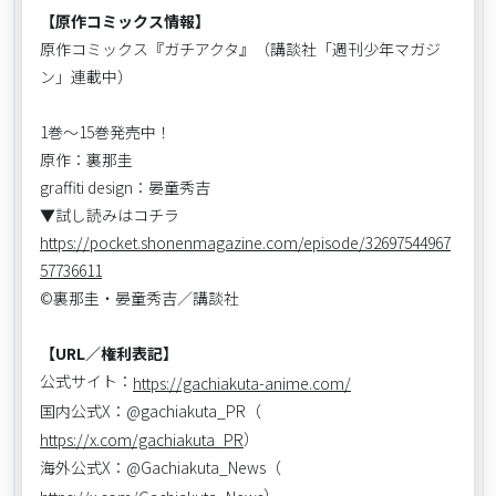
【原作コミックス情報】
原作コミックス『ガチアクタ』（講談社「週刊少年マガジ
ン」連載中）
1巻～15巻発売中！
原作：裏那圭
graffiti design：晏童秀吉
▼試し読みはコチラ
https://pocket.shonenmagazine.com/episode/32697544967
57736611
©裏那圭・晏童秀吉／講談社
【URL／権利表記】
公式サイト：
https://gachiakuta-anime.com/
国内公式X：@gachiakuta_PR（
）
https://x.com/gachiakuta_PR
海外公式X：@Gachiakuta_News（
）