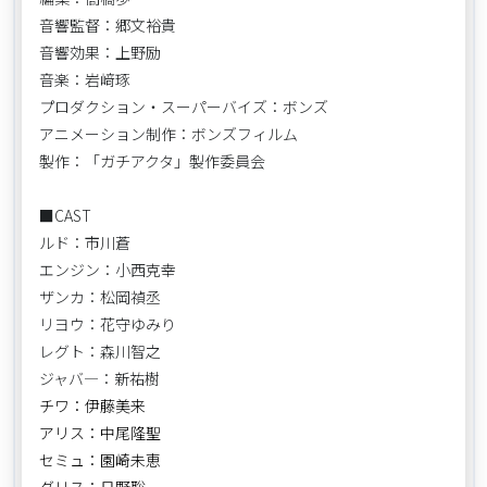
音響監督：郷文裕貴
音響効果：上野励
音楽：岩﨑琢
プロダクション・スーパーバイズ：ボンズ
アニメーション制作：ボンズフィルム
製作：「ガチアクタ」製作委員会
■CAST
ルド：市川蒼
エンジン：小西克幸
ザンカ：松岡禎丞
リヨウ：花守ゆみり
レグト：森川智之
ジャバ―：新祐樹
チワ：伊藤美来
アリス：中尾隆聖
セミュ：園崎未恵
グリス：日野聡