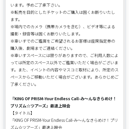
います。予めご了承下さい。
※転売を目的としたチケットのご購入は固くお断りいたし
ます。
※場内でのカメラ（携帯カメラを含む）、ビデオ等による
撮影・録音等は固くお断りいたします。
※車いすでのご鑑賞をご希望されるお客様は座席指定券の
購入後、劇場までご連絡ください。
※車いすスペースには限りがありますので、ご利用人数によ
っては所定のスペース以外でご鑑賞いただく場合がございま
す。また、イベントの内容やマスコミ取材により、所定のス
ペースからご移動いただく場合がございます。あらかじめご
了承ください。
『KING OF PRISM-Your Endless Call-み～んなきらめけ！
プリズム☆ツアーズ』最速上映会
【タイトル】
「KING OF PRISM-Your Endless Call-み～んなきらめけ！プリ
ズム☆ツアーズ」最速上映会