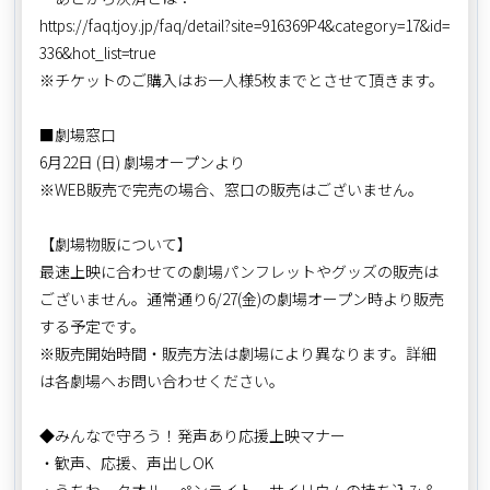
https://faq.tjoy.jp/faq/detail?site=916369P4&category=17&id=
336&hot_list=true
※チケットのご購入はお一人様5枚までとさせて頂きます。
■劇場窓口
6月22日 (日) 劇場オープンより
※WEB販売で完売の場合、窓口の販売はございません。
【劇場物販について】
最速上映に合わせての劇場パンフレットやグッズの販売は
ございません。通常通り6/27(金)の劇場オープン時より販売
する予定です。
※販売開始時間・販売方法は劇場により異なります。詳細
は各劇場へお問い合わせください。
◆みんなで守ろう！発声あり応援上映マナー
・歓声、応援、声出しOK
・うちわ、タオル、ペンライト、サイリウムの持ち込み＆