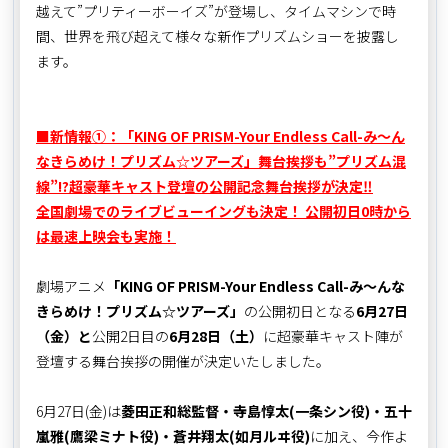
越えて”プリティーボーイズ”が登場し、タイムマシンで時
間、世界を飛び超えて様々な新作プリズムショーを披露し
ます。
■新情報①：「KING OF PRISM-Your Endless Call-み～ん
なきらめけ！プリズム☆ツアーズ」舞台挨拶も”プリズム混
線”!?超豪華キャスト登壇の公開記念舞台挨拶が決定‼
全国劇場でのライブビューイングも決定！ 公開初日0時から
は最速上映会も実施！
劇場アニメ
「KING OF PRISM-Your Endless Call-み～んな
きらめけ！プリズム☆ツアーズ」
の公開初日となる
6月27日
（金）と
公開2日目の
6月28日（土）
に超豪華キャスト陣が
登壇する舞台挨拶の開催が決定いたしました。
6月27日(金)は
菱田正和総監督・寺島惇太(一条シン役)・五十
嵐雅(鷹梁ミナト役)・蒼井翔太(如月ルヰ役)
に加え、今作よ