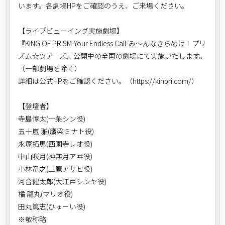
います。各劇場HPをご確認のうえ、ご来場ください。
【ライブビューイング実施劇場】
『KING OF PRISM-Your Endless Call-み～んなきらめけ！プリ
ズム☆ツアーズ』公開中の全国の劇場にて実施いたします。
（一部劇場を除く）
詳細は公式HPをご確認ください。（https://kinpri.com/）
【登壇者】
寺島惇太(一条シン役)
五十嵐 雅(鷹梁ミナト役)
永塚拓馬(西園寺レオ役)
中山咲月(神無月アヰ役)
小林竜之(三鷹アサヒ役)
河合健太郎(大江戸シンヤ役)
橘 龍丸(マリオ役)
田丸篤志(ひゅーい役)
※敬称略