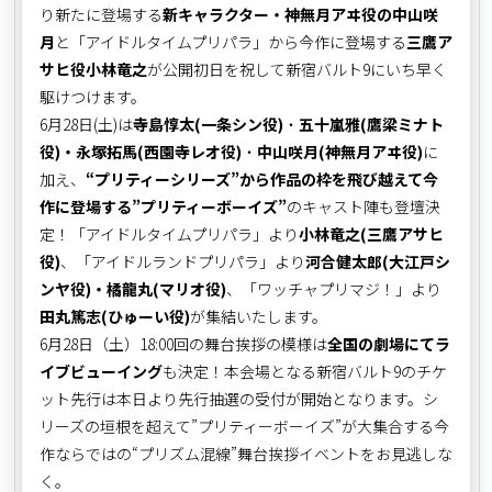
り新たに登場する
新キャラクター・神無月アヰ役の中山咲
月
と「アイドルタイムプリパラ」から今作に登場する
三鷹ア
サヒ役小林竜之
が公開初日を祝して新宿バルト9にいち早く
駆けつけます。
6月28日(土)は
寺島惇太(一条シン役)
・
五十嵐雅(鷹梁ミナト
役)・永塚拓馬(西園寺レオ役)
・
中山咲月(神無月アヰ役)
に
加え、
“プリティーシリーズ”から作品の枠を飛び越えて今
作に登場する”プリティーボーイズ”
のキャスト陣も登壇決
定！「アイドルタイムプリパラ」より
小林竜之(三鷹アサヒ
役)
、「アイドルランドプリパラ」より
河合健太郎(大江戸シ
ンヤ役)・橘龍丸(マリオ役)
、「ワッチャプリマジ！」より
田丸篤志(ひゅーい役)
が集結いたします。
6月28日（土）18:00回の舞台挨拶の模様は
全国の劇場にてラ
イブビューイング
も決定！本会場となる新宿バルト9のチケ
ット先行は本日より先行抽選の受付が開始となります。シ
リーズの垣根を超えて”プリティーボーイズ”が大集合する今
作ならではの“プリズム混線”舞台挨拶イベントをお見逃しな
く。