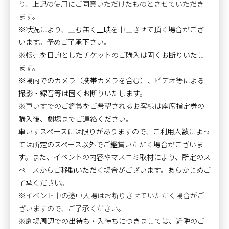
り、上記の使用にご同意いただけたものとさせていただき
ます。
※状況により、止む無く上映を中止させて頂く場合がござ
います。予めご了承下さい。
※転売を目的としたチケットのご購入は固くお断りいたし
ます。
※場内でのカメラ（携帯カメラを含む）、ビデオ等による
撮影・録音等は固くお断りいたします。
※車
いす
でのご鑑賞をご希望されるお客様は座席指定券の
購入後、劇場までご連絡ください。
車
いす
スペースには限りがありますので、ご利用人数によっ
ては所定のスペース以外でご鑑賞いただく場合がございま
す。また、イベントの内容やマスコミ取材により、所定のス
ペースからご移動いただく場合がございます。あらかじめご
了承ください。
※イベント中の途中入場はお断りさせていただく場合がご
ざいますので、ご了承ください。
※劇場周辺での出待ち・入待ちにつきましては、近隣のご