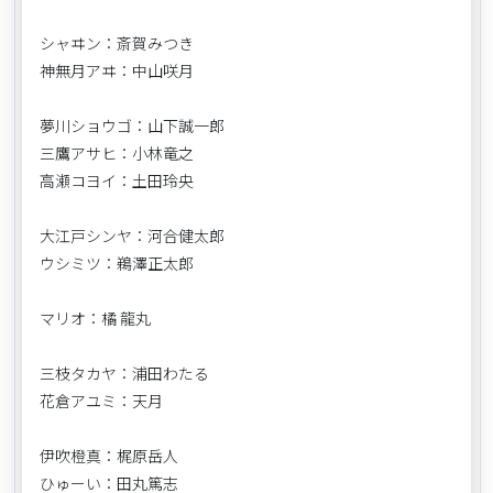
シャヰン：斎賀みつき
神無月アヰ：中山咲月
夢川ショウゴ：山下誠一郎
三鷹アサヒ：小林竜之
高瀬コヨイ：土田玲央
大江戸シンヤ：河合健太郎
ウシミツ：鵜澤正太郎
マリオ：橘 龍丸
三枝タカヤ：浦田わたる
花倉アユミ：天月
伊吹橙真：梶原岳人
ひゅーい：田丸篤志