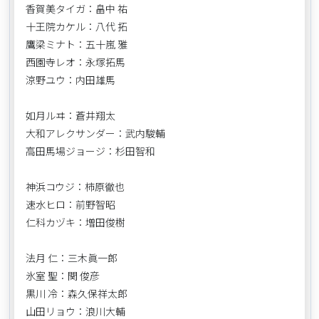
香賀美タイガ：畠中 祐
十王院カケル：八代 拓
鷹梁ミナト：五十嵐 雅
西園寺レオ：永塚拓馬
涼野ユウ：内田雄馬
如月ルヰ：蒼井翔太
大和アレクサンダー：武内駿輔
高田馬場ジョージ：杉田智和
神浜コウジ：柿原徹也
速水ヒロ：前野智昭
仁科カヅキ：増田俊樹
法月 仁：三木眞一郎
氷室 聖：関 俊彦
黒川 冷：森久保祥太郎
山田リョウ：浪川大輔