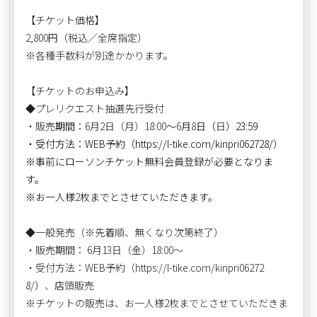
【チケット価格】
2,800円（税込／全席指定）
※各種手数料が別途かかります。
【チケットのお申込み】
◆プレリクエスト抽選先行受付
・
販売
期間：
6月2日（月）18:00
～
6
月
8
日（
日
）23:59
・受付方法：WEB予約（https://l-tike.com/kinpri062728/）
※事前にローソンチケット無料会員登録が必要となりま
す。
※お一人様
2
枚までとさせていただきます。
◆一般発売（※先着順、無くなり次第終了）
・販売期間： 6月13日（金）18:00～
・受付方法：WEB予約（https://l-tike.com/kinpri06272
8/
）
、店頭販売
※チケットの販売は、お一人様2枚までとさせていただきま