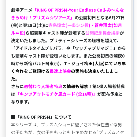
劇場アニメ
「KING OF PRISM-Your Endless Call-み～んな
きらめけ！プリズム☆ツアーズ」
の公開初日となる6月27日
(金)と翌28日(土)に
寺島惇太(一条シン役
)・蒼井翔太(如月
ルヰ役)
ら超豪華キャスト陣が登壇する
公開記念舞台挨拶
が
決定いたしました。プリティーシリーズの垣根を越えて、
「アイドルタイムプリパラ」や「ワッチャプリマジ！」から
も豪華キャスト陣が登壇いたします。また公開初日の深夜0
時から新宿バルト9(東京)、T・ジョイ
梅田(大阪)にていち早
く今作をご覧頂ける
最速上映会
の実施も決定いたしまし
た。
さらに
週替わり入場者特典
の情報も解禁！
第1弾入場者特典
は
「キンツア☆トモチケ風カード (全16種)」
が配布予定と
なります。
■「KING OF PRISM」について
本シリーズは、プリズムショーに魅了された個性豊かな男
の子たちが、女の子をもっともトキめかせる“プリズムスタ