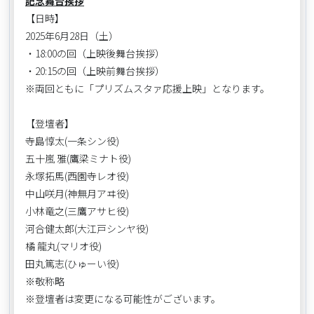
記念舞台挨拶
【日時】
2025年6月28日（土）
・18:00の回（上映後舞台挨拶）
・20:15の回（上映前舞台挨拶）
※両回ともに「プリズムスタァ応援上映」となります。
【登壇者】
寺島惇太(一条シン役)
五十嵐 雅(鷹梁ミナト役)
永塚拓馬(西園寺レオ役)
中山咲月(神無月アヰ役)
小林竜之(三鷹アサヒ役)
河合健太郎(大江戸シンヤ役)
橘 龍丸(マリオ役)
田丸篤志(ひゅーい役)
※敬称略
※登壇者は変更になる可能性がございます。