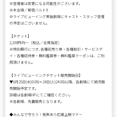
※登壇者は変更になる可能性がございます。
※本会場／新宿バルト9
※ライブビューイング実施劇場にキャスト・スタッフ登壇
の予定はございません。
【チケット】
2,300円均一（税込／全席指定）
※特別興行につき､各種前売り券・各種割引・サービスデ
イ・各種招待券・無料鑑賞券・無料鑑賞クーポンは、ご利
用頂けません。
【ライブビューイングチケット販売開始日】
▼6月25日(水)0:00(＝24日(火)24:00)以降、各劇場にて順次販
売開始予定です。
詳細は各劇場HPにてご確認ください。
※各劇場、先着販売となります。
◆みんなで守ろう！発声あり応援上映マナー