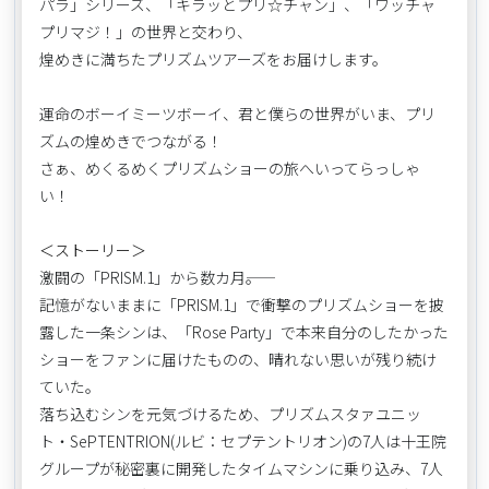
パラ」シリーズ、「キラッとプリ☆チャン」、「ワッチャ
プリマジ！」の世界と交わり、
煌めきに満ちたプリズムツアーズをお届けします。
運命のボーイミーツボーイ、君と僕らの世界がいま、プリ
ズムの煌めきでつながる！
さぁ、めくるめくプリズムショーの旅へいってらっしゃ
い！
＜ストーリー＞
激闘の「PRISM.1」から数カ月――。
記憶がないままに「PRISM.1」で衝撃のプリズムショーを披
露した一条シンは、「Rose Party」で本来自分のしたかった
ショーをファンに届けたものの、晴れない思いが残り続け
ていた。
落ち込むシンを元気づけるため、プリズムスタァユニッ
ト・SePTENTRION(ルビ：セプテントリオン)の7人は十王院
グループが秘密裏に開発したタイムマシンに乗り込み、7人