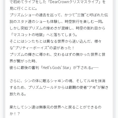
で初めてライブをした「DearCrownクリスマスライブ」を
見に行くことに。
プリズムショーの過去を巡って、かつて”三強”と呼ばれた伝
説のスタァ達のショーも体験し、時空旅行を楽しむ一同。
しかし突如プリズムの煌めきが混線し、時空の割れ目から
「マスコットの地獄」へと落ちてしまう。
そこにはシンたちとは異なる世界から迷い込んだ、様々
な“プリティーボーイズ”の姿があった！
プリズムの輝きに導かれ、交わるはずの無かった世界と世
界が繋がった時、
彼らに最後の審判「Hell’s Gods’ Star」が下される――。
さらに、シンの体に眠るシャヰンの魂、そしてルヰを抹消
するため、プリズムワールドからは最期の使者‟アヰ”が解き
放たれる。
果たしてシン達は無事元の世界へと戻ることができるの
か！？