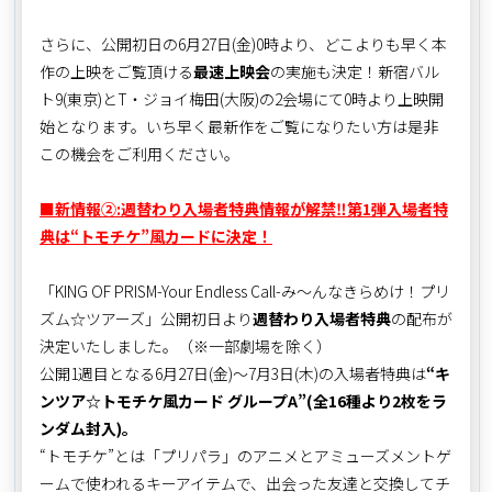
さらに、公開初日の6月27日(金)0時より、どこよりも早く本
作の上映をご覧頂ける
最速上映会
の実施も決定！新宿バル
ト9(東京)とT・ジョイ梅田(大阪)の2会場にて0時より上映開
始となります。いち早く最新作をご覧になりたい方は是非
この機会をご利用ください。
■新情報②:週替わり入場者特典情報が解禁‼第1弾入場者特
典は“トモチケ”風カードに決定！
「KING OF PRISM-Your Endless Call-み～んなきらめけ！プリ
ズム☆ツアーズ」公開初日より
週替わり入場者特典
の配布が
決定いたしました。（※一部劇場を除く）
公開1週目となる6月27日(金)～7月3日(木)の入場者特典は
“キ
ンツア☆トモチケ風カード グループA”(全16種より2枚をラ
ンダム封入)。
“トモチケ”とは「プリパラ」のアニメとアミューズメントゲ
ームで使われるキーアイテムで、出会った友達と交換してチ