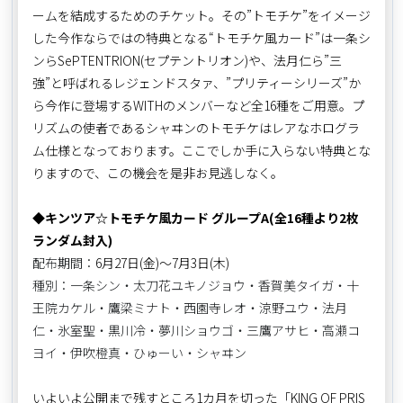
ームを結成するためのチケット。その”トモチケ”をイメージ
した今作ならではの特典となる“トモチケ風カード”は一条シ
ンらSePTENTRION(セプテントリオン)や、法月仁ら”三
強”と呼ばれるレジェンドスタァ、”プリティーシリーズ”か
ら今作に登場するWITHのメンバーなど全16種をご用意。プ
リズムの使者であるシャヰンのトモチケはレアなホログラ
ム仕様となっております。ここでしか手に入らない特典とな
りますので、この機会を是非お見逃しなく。
◆キンツア☆トモチケ風カード グループA(全16種より2枚
ランダム封入)
配布期間：
6月27日(金)～7月3日(木)
種別：一条シン・太刀花ユキノジョウ・香賀美タイガ・十
王院カケル・鷹梁ミナト・西園寺レオ・涼野ユウ・法月
仁・氷室聖・黒川冷・夢川ショウゴ・三鷹アサヒ・高瀬コ
ヨイ・伊吹橙真・ひゅーい・シャヰン
いよいよ公開まで残すところ1カ月を切った「KING OF PRIS