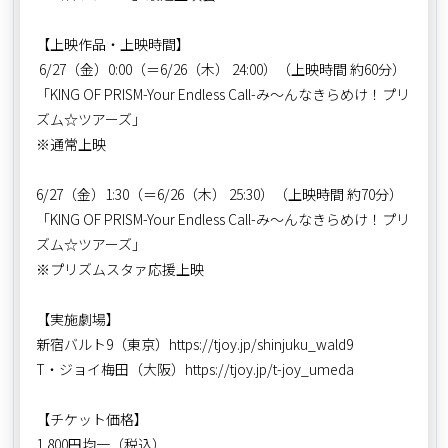
【上映作品・上映時間】
6/27（金）0:00（＝6/26（木） 24:00）（上映時間 約60分）
「KING OF PRISM-Your Endless Call-み～んなきらめけ！プリ
ズム☆ツアーズ」
※通常上映
6/27（金）1:30（＝6/26（木） 25:30）（上映時間 約70分）
「KING OF PRISM-Your Endless Call-み～んなきらめけ！プリ
ズム☆ツアーズ」
※プリズムスタァ応援上映
【実施劇場】
新宿バルト9（東京）https://tjoy.jp/shinjuku_wald9
T・ジョイ梅田（大阪）https://tjoy.jp/t-joy_umeda
【チケット価格】
1,800円均一（税込）