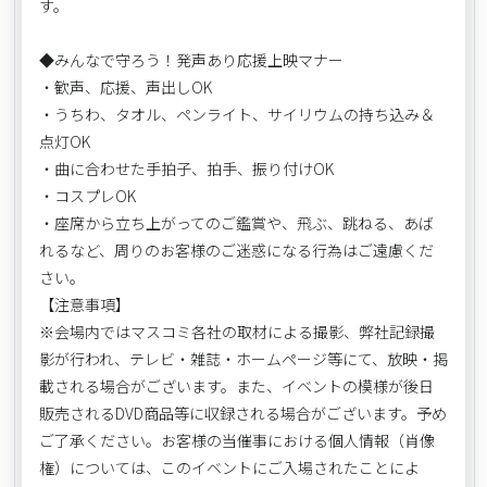
す。
◆みんなで守ろう！発声あり応援上映マナー
・歓声、応援、声出しOK
・うちわ、タオル、ペンライト、サイリウムの持ち込み＆
点灯OK
・曲に合わせた手拍子、拍手、振り付けOK
・コスプレOK
・座席から立ち上がってのご鑑賞や、飛ぶ、跳ねる、あば
れるなど、周りのお客様のご迷惑になる行為はご遠慮くだ
さい。
【注意事項】
※会場内ではマスコミ各社の取材による撮影、弊社記録撮
影が行われ、テレビ・雑誌・ホームページ等にて、放映・掲
載される場合がございます。また、イベントの模様が後日
販売されるDVD商品等に収録される場合がございます。予め
ご了承ください。お客様の当催事における個人情報（肖像
権）については、このイベントにご入場されたことによ