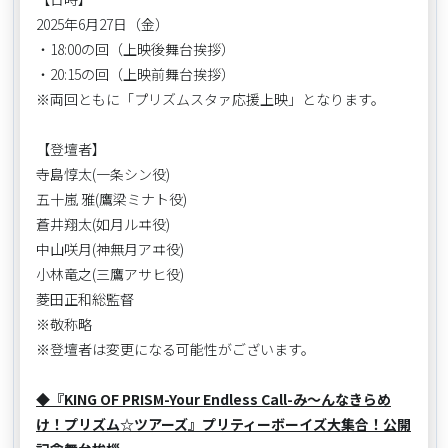
2025年6月27日（金）
・18:00の回（上映後舞台挨拶）
・20:15の回（上映前舞台挨拶）
※両回ともに「プリズムスタァ応援上映」となります。
【登壇者】
寺島惇太(一条シン役)
五十嵐 雅(鷹梁ミナト役)
蒼井翔太(如月ルヰ役)
中山咲月(神無月アヰ役)
小林竜之(三鷹アサヒ役)
菱田正和総監督
※敬称略
※登壇者は変更になる可能性がございます。
◆『KING OF PRISM-Your Endless Call-み～んなきらめ
け！プリズム☆ツアーズ』プリティーボーイズ大集合！公開