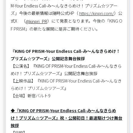
M-Your Endless Call-み～んなきらめけ！プリズム☆ツアー
ズ」今後の最新情報は随時公式HP（
）公
https://kinpri.com/
式X （
）にて発表となります。
今後の「KING O
@kinpri_PR
F PRISM」の新たな展開に是非ご期待ください。
『KING OF PRISM-Your Endless Call-み～んなきらめけ！
プリズム☆ツアーズ』公開記念舞台挨拶
【公演名】『KING OF PRISM-Your Endless Call-み～んなきら
めけ！プリズム☆ツアーズ』公開記念舞台挨拶
【上映作品】『KING OF PRISM-Your Endless Call-み～んなき
らめけ！プリズム☆ツアーズ』
【会場】新宿バルト9
◆『KING OF PRISM-Your Endless Call-み～んなきらめ
け！プリズム☆ツアーズ』祝・公開初日！最速駆けつけ舞台
挨拶
【日時】