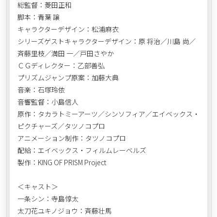
総監督：菱田正和
脚本：青葉 譲
キャラクターデザイン：松浦麻衣
シリーズゲストキャラクターデザイン：原 将治／川島 尚／
斉藤里枝／満田 一／戸田さやか
ＣＧディレクター：乙部善弘
プリズムジャンプ原案：加藤大典
音楽：石塚玲依
音響監督：小島信人
原作：タカラトミーアーツ／シンソフィア／エイベックス・
ピクチャーズ／タツノコプロ
アニメーション制作：タツノコプロ
配給：エイベックス・フィルムレーベルズ
製作：KING OF PRISM Project
＜キャスト＞
一条シン：寺島惇太
太刀花ユキノジョウ：斉藤壮馬