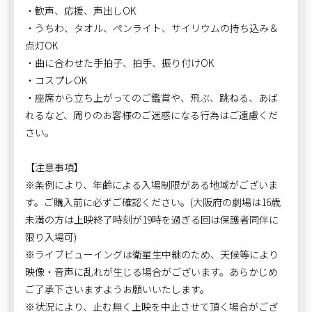
・歓声、応援、声出しOK
・うちわ、タオル、ペンライト、サイリウムの持ち込み＆
点灯OK
・曲に合わせた手拍子、拍手、振り付けOK
・コスプレOK
・座席から立ち上がってのご鑑賞や、飛ぶ、跳ねる、あば
れるなど、周りのお客様のご迷惑になる行為はご遠慮くだ
さい。
【注意事項】
※条例により、年齢による入場制限がある地域がございま
す。ご購入前に必ずご確認ください。(大阪府の劇場は16歳
未満の方は上映終了時刻が19時を過ぎる回は保護者同伴に
限り入場可)
※ライブビューイングは衛星生中継のため、天候等により
映像・音声に乱れが生じる場合がございます。あらかじめ
ご了承下さいますようお願いいたします。
※状況により、止む無く上映を中止させて頂く場合がござ