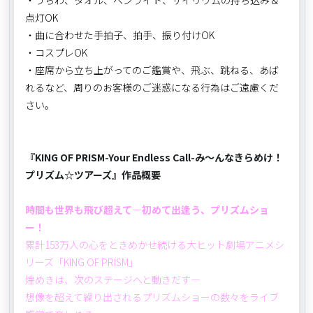
点灯OK
・曲に合わせた手拍子、拍手、振り付けOK
・コスプレOK
・座席から立ち上がってのご鑑賞や、飛ぶ、跳ねる、あば
れるなど、周りのお客様のご迷惑になる行為はご遠慮くだ
さい。
『KING OF PRISM-Your Endless Call-み～んなきらめけ！
プリズム☆ツアーズ』作品概要
時間も世界も飛び超えて―初めて出逢う、プリズムショ
ー！
累計153万人の心をときめかせ続ける大ヒット劇場アニメシ
リーズ「KING OF PRISM」
煌めきは、次のステージへと動きだす―
想像を超えて繰り出されるプリズムショーの数々をライブ