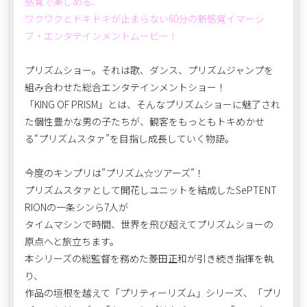
感覚で楽しめる、
ワクワクとドキドキが止まらない60分の新感覚イマーシ
ブ・エンタテインメントムービー！
プリズムショー。それは歌、ダンス、プリズムジャンプを
組み合わせた総合エンタテインメントショー！
「KING OF PRISM」とは、そんなプリズムショーに魅了され
た個性豊かな男の子たちが、観客をもっともトキめかせ
る“プリズムスタァ”を目指し成長していく物語。
今度のキンプリは”プリズム☆ツアーズ”！
プリズムスタァとして開花しユニットを結成したSePTENT
RIONの一条シンら7人が
タイムマシンで時間、世界を飛び超えてプリズムショーの
原点へと旅立ちます。
本シリーズの総監督を務めた菱田正和が引き続き指揮を執
り、
作品の垣根を越えて「プリティーリズム」シリーズ、「プリ