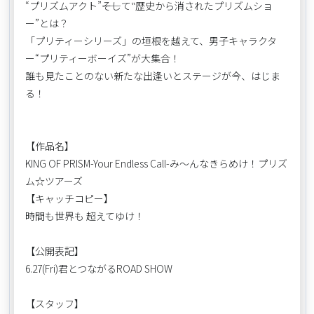
“プリズムアクト”――そして‟歴史から消されたプリズムショ
ー”とは？
「プリティーシリーズ」の垣根を越えて、男子キャラクタ
ー“プリティーボーイズ”が大集合！
誰も見たことのない新たな出逢いとステージが今、はじま
る！
【作品名】
KING OF PRISM-Your Endless Call-み～んなきらめけ！プリズ
ム☆ツアーズ
【キャッチコピー】
時間も世界も 超えてゆけ！
【公開表記】
6.27(Fri)君とつながるROAD SHOW
【スタッフ】