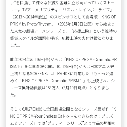
ァ”を目指して様々な試練や困難に立ち向かっていくストー
リー。TVアニメ「プリティーリズム・レインボーライブ」
（2013～2014年放送）のスピンオフとして劇場版「KING OF
PRISM by PrettyRhythm」（2016年1月9日公開）から始まっ
た人気の劇場アニメシリーズで、「応援上映」という独特の
鑑賞スタイルが話題を呼び、応援上映の火付け役となりま
した。
昨年2024年8月16日(金)からは「KING OF PRISM -Dramatic PR
ISM.1-」を全国劇場公開。10月25日(金)からは日本アニメ史
上初となるSCREENX、ULTRA 4DXに対応した「も～っと煌
めく！KING OF PRISM -Dramatic PRISM.1-」も上映され、シ
リーズ累計動員数は153万人（3月19日時点）となりまし
た。
そして6月27日(金)に全国劇場公開となるシリーズ最新作「KI
NG OF PRISM-Your Endless Call-み～んなきらめけ！プリズ
ム☆ツアーズ」で
は”プリティーシリーズ”より作品の垣根を