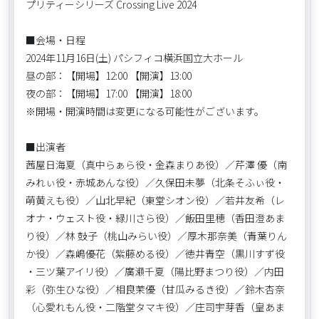
プリティーシリーズ Crossing Live 2024
■会場・日程
2024年11月16日(土) パシフィコ横浜国立大ホール
昼の部：【開場】12:00 【開演】13:00
夜の部：【開場】17:00 【開演】18:00
※開場・開演時間は変更になる可能性がございます。
■出演者
茜屋日海夏（真中らぁら役・金森まりあ役）／芹澤 優（南
みれぃ役・赤城あんな役）／久保田未夢（北条そふぃ役・
萌黄えも役）／山北早紀（東堂シオン役）／若井友希（レ
オナ・ウェスト役・緑川さら役）／飯田里穂（香田澄あま
り役）／林 鼓子（桃山みらい役）／厚木那奈美（青葉りん
か役）／森嶋優花（紫藤める役）／徳井青空（黒川すず役
・三ツ葉アイリ役）／廣瀬千夏（陽比野まつり役）／内田
彩（弥生ひな役）／相良茉優（甘瓜みるき役）／鈴木杏奈
（心愛れもん役・二階堂タマキ役）／庄司宇芽香（皇あま