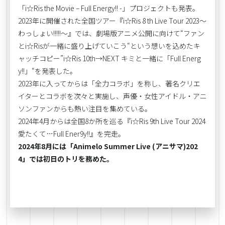
「i☆Ris the Movie – Full Energy!! -」プロジェクトも発表。
2023年に開催された全国ツアー『i☆Ris 8 th Live Tour 2023～
わっしょい!!!!!～』では、劇場版アニメ公開に向けて“ファン
とi☆Risが一緒に盛り上げていこう“という想いを込めたキ
ャッチコピー”i☆Ris 10th→NEXT キミと一緒に「Full Energ
y!!」“を発表した。
2023年に入ってからは「全力コラボ」を称し、著名クリエ
イターとコラボを次々と実施し、声優・女性アイドル・アニ
ソンファンからも熱い注目を集めている。
2024年4月からは全国8か所を巡る『i☆Ris 9th Live Tour 2024
愛たくて…Full Ener9y!!』を完走。
2024年8月には「Animelo Summer Live (アニサマ)202
4」では初日のトリを務めた。