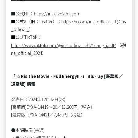
■公式HP：https://iris.dive2ent.com
■公式X（旧：Twitter）：
（@iris
https://x.com/iris_official_
_official_）
■公式TikTok：
（@i
https://www.tiktok.com/@iris_official_2024?lang=ja-JP
ris_official_2024）
「i☆Ris the Movie - Full Energy!! -」 Blu-ray [豪華版／
通常版] 情報
発売日：2024年12月18日(水)
[豪華版]EYXA-14419～20／13,200円（税込）
[通常版] EYXA-14421／7,480円（税込）
●本編映像 [共通]
・テンション爆アガりルート