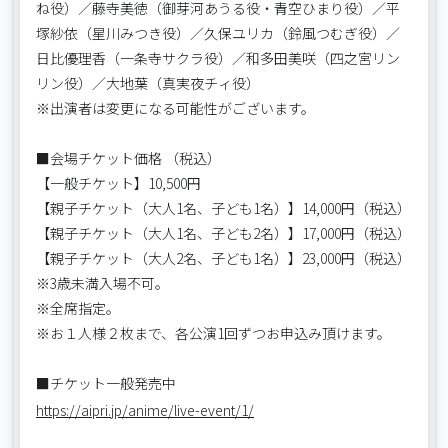
ね役）／藤寺美徳（御芽河あうる役・青空ひまり役）／平
塚紗依（星川みつき役）／久保ユリカ（鈴風つむぎ役）／
日比優理香（一条寺サクラ役）／和多田美咲（四之宮リン
リン役）／大地葉（真実夜チィ役）
※出演者は変更になる可能性がございます。
■会場チケット価格 （税込）
【一般チケット】10,500円
【親子チケット（大人1名、子ども1名）】14,000円（税込）
【親子チケット（大人1名、子ども2名）】17,000円（税込）
【親子チケット（大人2名、子ども1名）】23,000円（税込）
※3歳未満入場不可。
※全席指定。
※お１人様２枚まで、各公演1回ずつお申込み頂けます。
■チケット一般発売中
https://aipri.jp/anime/live-event/1/