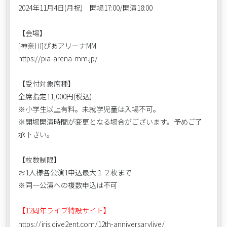
2024年11月4日(月祝) 開場17:00/開演18:00
【会場】
[神奈川]ぴあアリーナMM
https://pia-arena-mm.jp/
【受付対象席種】
全席指定11,000円(税込)
※小学生以上有料。未就学児童は入場不可。
※開場開演時間が変更となる場合がございます。予めご了
承下さい。
【枚数制限】
お1人様各公演1申込最大１２枚まで
※同一公演への複数申込は不可
【12周年ライブ特設サイト】
https://iris.dive2ent.com/12th-anniversarylive/