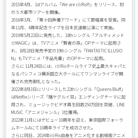
2015年4月、1stアルバム「We are i☆Ris!!!」をリリース、初
の５大都市ツアーを開催。
2016年3月、「第十回声優アワード」にて歌唱賞を受賞。同
年11月、4周年記念ライブを日本武道館公演にて実施。
2019年5月22日に発売した、18thシングル「アルティメット
☆MAGIC」は、TVアニメ「賢者の孫」OPテーマに起用さ
れ、8月28日発売予定の19thシングル「FANTASTIC ILLUSIO
N」もTVアニメ「手品先輩」のOPテーマに起用。
さらに 11月24日には、i☆Risホールライブ史上最大キャパと
なるパシフィコ横浜国立大ホールにてワンマンライブが開
催され完売御礼となった。
2022年8月3日にリリースした22thシングル「Queens Bluff」
はNetflixシリーズ「賭ケグルイ双」エンディングテーマに起
用され、ミュージックビデオ再生回数250万回を突破、LINE
MUSIC「アニメジャンル」1位獲得。
2022年11月にはデビュー10周年を迎え、東京国際フォーラ
ムホールAにて10周年ライブを成功させた。
さらに同日、2024年i☆Ris自身をアニメ化する劇場版アニメ