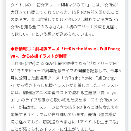
タイトルの「-初☆アリーナMM(マジみて)-」には、i☆Risが
大好きで応援してくれている方、i☆Risの名前を聞いたこと
のある方、昔は応援してたけど今は少し離れている方などi
☆Risを知る全てのみなさんに「初のアリーナ公演を見届け
て欲しい。」という想いが込められています。
◆新情報①：劇場版アニメ「i☆Ris the Movie - Full Energ
y!! -」から応援イラストが到着
11月4日(月祝)にi☆Ris史上最大規模である“ぴあアリーナＭ
Ｍ”でのデビュー12周年記念ライブの開催を記念して、今年6
月に公開した劇場版アニメ「i☆Ris the Movie - Full Energy!!
-」から描き下ろし応援イラストが到着しました。イラスト
には、劇場版アニメ本編ラストで流れる主題歌「愛 for yo
u！」のライブ映像から歌い終えた決めポーズのi☆Risメン
バーが描かれ、ステージに立つi☆Risの後ろには彼女たちを
応援するサイリウムが光り輝いています。表情は達成感に
満ち溢れており、歌詞通り今まさに「アイドルを生きてる」
ことが感じられるイラストに仕上がりました。