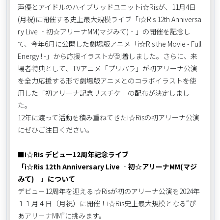
声優とアイドルのハイブリッドユニットi☆Risが、11月4日
(月祝)に開催する史上最大規模ライブ「i☆Ris 12th Anniversa
ry Live ‐初☆アリーナMM(マジみて)‐」の開催を記念し
て、今年6月に公開した劇場版アニメ「i☆Ris the Movie - Full
Energy!! -」から応援イラストが到着しました。さらに、来
場者特典として、TVアニメ「プリパラ」が初アリーナ公演
を全力応援する形で劇場版アニメとのコラボイラストを使
用した「初アリーナ記念リスチケ」の配布が決定しまし
た。
12年に渡って活動を積み重ねてきたi☆Risの初アリーナ公演
にぜひご注目ください。
■i☆Ris デビュー12周年記念ライブ
「i☆Ris 12th Anniversary Live ‐初☆アリーナMM(マジ
みて)‐」について
デビュー12周年を迎えるi☆Risが初のアリーナ公演を2024年
１１月４日（月祝）に開催！i☆Ris史上最大規模となる“ぴ
あアリーナMM”に挑みます。