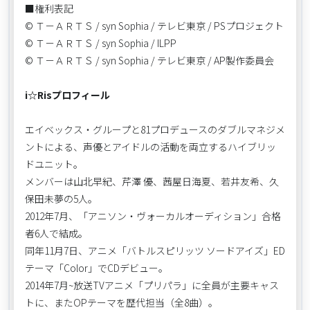
■権利表記
© Ｔ－ＡＲＴＳ / syn Sophia / テレビ東京 / PSプロジェクト
© Ｔ－ＡＲＴＳ / syn Sophia / ILPP
© Ｔ－ＡＲＴＳ / syn Sophia / テレビ東京 / AP製作委員会
i☆Risプロフィール
エイベックス・グループと81プロデュースのダブルマネジメ
ントによる、声優とアイドルの活動を両立するハイブリッ
ドユニット。
メンバーは山北早紀、芹澤 優、茜屋日海夏、若井友希、久
保田未夢の5人。
2012年7月、「アニソン・ヴォーカルオーディション」合格
者6人で結成。
同年11月7日、アニメ「バトルスピリッツ ソードアイズ」ED
テーマ「Color」でCDデビュー。
2014年7月~放送TVアニメ「プリパラ」に全員が主要キャス
トに、またOPテーマを歴代担当（全8曲）。