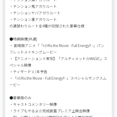
・テンション鬼アガりルート
・テンションヤバアガりルート
・テンション激アガりルート
の週替わりルート全4種が収録された豪華仕様
●特典映像[共通]
・ 劇場版アニメ「「i☆Ris the Movie - Full Energy!! -」パン
フレットメイキングムービー
・【アニメーション×実写】「アルティメット☆MAGIC」ス
ペシャル映像
・ティザーＰＶ/本予告
・「i☆Ris the Movie - Full Energy!! -」スペシャルサンクスム
ービー
●豪華版のみ
・キャストコメンタリー映像
・ライブもやるよ☆完成披露プレミア上映会映像