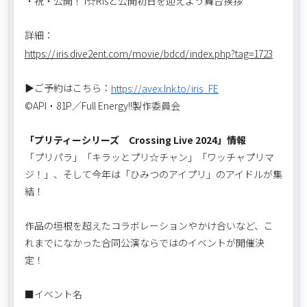
・祝・公開！ i☆Risと公開初日を迎えよう舞台挨拶
詳細：
https://iris.dive2ent.com/movie/bdcd/index.php?tag=1723
▶ご予約はこちら：
https://avex.lnk.to/iris_FE
©API・81P／Full Energy!!製作委員会
「プリティーシリーズ Crossing Live 2024」情報
「プリパラ」「キラッとプリ☆チャン」「ワッチャプリマ
ジ！」、そして今年は「ひみつのアイプリ」のアイドルが集
結！
作品の垣根を超えたコラボレーションやかけ合いなど、こ
れまでになかった合同公演ならではのイベントが開催決
定！
■イベント名