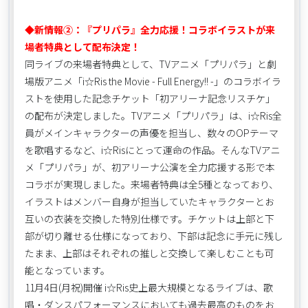
◆新情報②：『プリパラ』全力応援！コラボイラストが来
場者特典として配布決定！
同ライブの来場者特典として、TVアニメ「プリパラ」と劇
場版アニメ「i☆Ris the Movie - Full Energy!! -」のコラボイラ
ストを使用した記念チケット「初アリーナ記念リスチケ」
の配布が決定しました。TVアニメ「プリパラ」は、i☆Ris全
員がメインキャラクターの声優を担当し、数々のOPテーマ
を歌唱するなど、i☆Risにとって運命の作品。そんなTVアニ
メ「プリパラ」が、初アリーナ公演を全力応援する形で本
コラボが実現しました。来場者特典は全5種となっており、
イラストはメンバー自身が担当していたキャラクターとお
互いの衣装を交換した特別仕様です。チケットは上部と下
部が切り離せる仕様になっており、下部は記念に手元に残し
たまま、上部はそれぞれの推しと交換して楽しむことも可
能となっています。
11月4日(月祝)開催 i☆Ris史上最大規模となるライブは、歌
唱・ダンスパフォーマンスにおいても過去最高のものをお