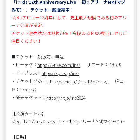
「i☆Ris 12th Anniversary Live ‐初☆アリーナMM(マジ
みて)‐」チケット一般販売中！
i☆Risデビュー12周年にして、史上最大規模である初のアリ
ーナ公演が決定。
チケット販売状況は現状70％！今後のi☆Risの動向にぜひご
注目ください！
■チケット一般販売お申込
・ローチケ：
（Lコード：72079）
https://l-tike.com/iris/
・イープラス：
https://eplus.jp/iris/
・チケットぴあ：
（Pコー
https://w.pia.jp/t/iris-12thanniv/
ド：276-267）
・楽天チケット：
https://r-t.jp/iris2024
【公演タイトル】
i☆Ris 12th Anniversary Live ‐初☆アリーナMM(マジみて)‐
【日時】