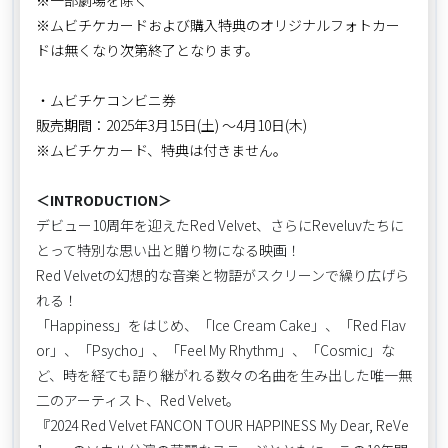
※一部劇場を除く
※ムビチケカードおよび購入特典のオリジナルフォトカー
ドは無くなり次第終了となります。
・ムビチケコンビニ券
販売期間：2025年3月15日(土) ～4月10日(木)
※ムビチケカード、特典は付きません。
＜INTRODUCTION＞
デビュー10周年を迎えたRed Velvet、さらにReveluvたちに
とって特別な思い出と贈り物になる映画！
Red Velvetの幻想的な音楽と物語がスクリーンで繰り広げら
れる！
「Happiness」をはじめ、「Ice Cream Cake」、「Red Flav
or」、「Psycho」、「Feel My Rhythm」、「Cosmic」な
ど、時を経ても語り継がれる数々の名曲を生み出した唯一無
二のアーティスト、Red Velvet。
『2024 Red Velvet FANCON TOUR HAPPINESS My Dear, ReVe