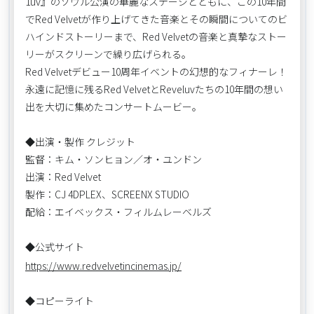
1uv』のソウル公演の華麗なステージとともに、この10年間
でRed Velvetが作り上げてきた音楽とその瞬間についてのビ
ハインドストーリーまで、Red Velvetの音楽と真摯なストー
リーがスクリーンで繰り広げられる。
Red Velvetデビュー10周年イベントの幻想的なフィナーレ！
永遠に記憶に残るRed VelvetとReveluvたちの10年間の想い
出を大切に集めたコンサートムービー。
◆出演・製作 クレジット
監督：キム・ソンヒョン／オ・ユンドン
出演：Red Velvet
製作：CJ 4DPLEX、SCREENX STUDIO
配給：エイベックス・フィルムレーベルズ
◆公式サイト
https://www.redvelvetincinemas.jp/
◆コピーライト