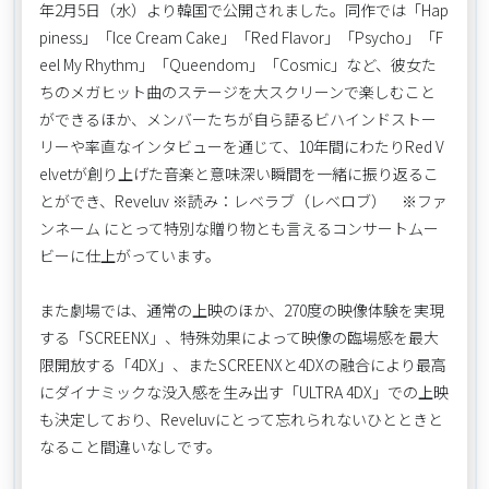
年2月5日（水）より韓国で公開されました。同作では「Hap
piness」「Ice Cream Cake」「Red Flavor」「Psycho」「F
eel My Rhythm」「Queendom」「Cosmic」など、彼女た
ちのメガヒット曲のステージを大スクリーンで楽しむこと
ができるほか、メンバーたちが自ら語るビハインドストー
リーや率直なインタビューを通じて、10年間にわたりRed V
elvetが創り上げた音楽と意味深い瞬間を一緒に振り返るこ
とができ、Reveluv ※読み：レベラブ（レベロブ） ※ファ
ンネーム にとって特別な贈り物とも言えるコンサートムー
ビーに仕上がっています。
また劇場では、通常の上映のほか、270度の映像体験を実現
する「SCREENX」、特殊効果によって映像の臨場感を最大
限開放する「4DX」、またSCREENXと4DXの融合により最高
にダイナミックな没入感を生み出す「ULTRA 4DX」での上映
も決定しており、Reveluvにとって忘れられないひとときと
なること間違いなしです。