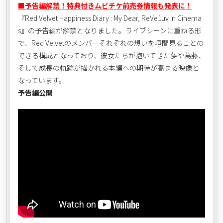
■予告編解禁！特典付きムビチケ前売券情報も発表に！
『Red Velvet Happiness Diary : My Dear, ReVe1uv In Cinema
s』の予告編が解禁となりました。ライブシーンに重ねる形
で、Red Velvetのメンバーそれぞれの想いを垣間見ることの
できる構成となっており、彼女たちが抱いてきた夢や葛藤、
そして成長の軌跡が描かれる本編への期待が高まる映像と
なっています。
予告編公開