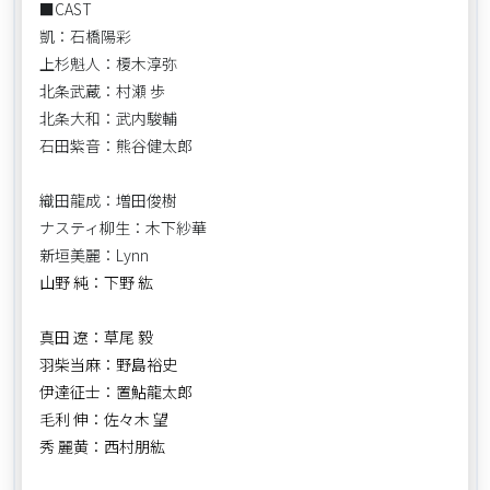
■CAST
凱：石橋陽彩
上杉魁人：榎木淳弥
北条武蔵：村瀬 歩
北条大和：武内駿輔
石田紫音：熊谷健太郎
織田龍成：増田俊樹
ナスティ柳生：木下紗華
新垣美麗：Lynn
山野 純：下野 紘
真田 遼：草尾 毅
羽柴当麻：野島裕史
伊達征士：置鮎龍太郎
毛利 伸：佐々木 望
秀 麗黄：西村朋紘