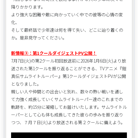
降りかかります。
より強大な困難や敵に向かっていく中での彼等の心情の変
化、
そして最終話で少年達は何を得て失い、どこに辿り着くの
か。是非見守ってください。
新情報③：第1クールダイジェストPV公開！
7月7日(火)の第2クール初回放送前に2026年1月6日(火)より放
送された第1クールを振り返ることができる、TVアニメ『鎧
真伝サムライトルーパー』第1クールダイジェストPVが公開
となりました。
親しい人や仲間との出会いと別れ、数々の熱い戦いを通し
て力強く成長していくサムライトルーパー達のこれまでの
軌跡を、約15分に凝縮してお届けいたします。サムライトル
ーパーとして心も体も成長してきた彼らの歩みを振り返り
つつ、７月７日(火)より放送される第２クールに備えよう。