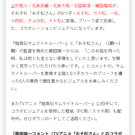
上杉魁人・北条武蔵・北条大和・石田紫音・織田龍成
が、
それぞれ「おそ松さん」の6つ子・
おそ松、カラ松、一松、
十四松、チョロ松、トド松
に変身。ブリーフ姿で武装し
た、コラボレーションビジュアルになっています。
『鎧真伝サムライトルーパー』と「おそ松さん」（1期～3
期）の監督を務めた藤田陽一からは、「このお話を伺った
時、私は何とも言えない表情をしていたと思います。生暖
かく見守っていただけたら幸いです。」とコメントが。サム
ライトルーパーを象徴する鎧と6つ子カラーのブリーフを纏
った6人の異色で個性豊かなビジュアルをお楽しみくださ
い。
またTVアニメ『鎧真伝サムライトルーパー』公式HPにて、
コラボビジュアルを使用した壁紙（PC用／スマホ用）も配
布中。ぜひダウンロードしてご活用ください。
【藤田陽一コメント（TVアニメ「おそ松さん」とのコラボ