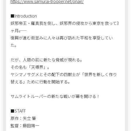
https://www.samurai-trooper.net/onair/
■Introduction
妖邪帝王・羅真我を倒し、妖邪界の侵攻から東京を救って3
ヶ月――。
復興が進む街並みに人々は再び訪れた平和を享受してい
た。
だが、人類の前に新たな脅威が現れる。
その名も「天導界」。
ヤシマノサグメとその配下の四獣士が「世界を新しく作り
替える」ために行動を開始する。
サムライトルーパーの新たな戦いが幕を開ける！
■STAFF
原作：矢立 肇
監督：藤田陽一