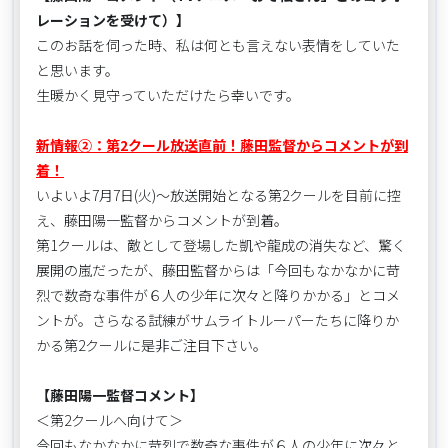
レーションを受けて）】
このお話を伺った時、私は何とも言えない表情をしていた
と思います。
生暖かく見守っていただけたら幸いです。
新情報②：第2クール放送直前！藤田監督からコメントが到
着！
いよいよ7月7日(火)～放送開始となる第2クールを目前に控
え、藤田陽一監督からコメントが到着。
第1クールは、敵として登場した凱や龍成の消失など、驚く
展開の嵐だったが、藤田監督からは「今回もなかなかに苛
烈で数奇な事件が６人の少年に次々と降りかかる」とコメ
ントが。さらなる試練がサムライトルーパーたちに降りか
かる第2クールに是非ご注目下さい。
【藤田陽一監督コメント】
＜第2クールへ向けて＞
今回もなかなかに苛烈で数奇な事件が６人の少年に次々と