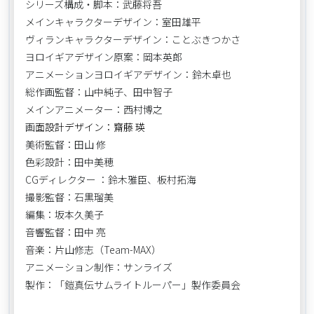
シリーズ構成・脚本：武藤将吾
メインキャラクターデザイン：室田雄平
ヴィランキャラクターデザイン：ことぶきつかさ
ヨロイギアデザイン原案：岡本英郎
アニメーションヨロイギアデザイン：鈴木卓也
総作画監督：山中純子、田中智子
メインアニメーター：西村博之
画
面設計デザイン：齋藤 瑛
美術監督：田山 修
色彩設計：田中美穂
CGディレクター ：鈴木雅臣、板村拓海
撮影監督：石黒瑠美
編集：坂本久美子
音響監督：田中 亮
音楽：片山修志（Team-MAX）
アニメーション制作：サンライズ
製作：「鎧真伝サムライトルーパー」製作委員会