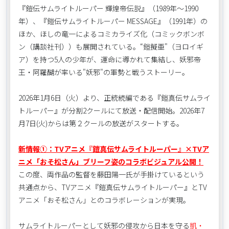
『鎧伝サムライトルーパー 輝煌帝伝説』（1989年～1990
年）、『鎧伝サムライトルーパー MESSAGE』（1991年）の
ほか、ほしの竜一によるコミカライズ化（コミックボンボ
ン（講談社刊））も展開されている。“鎧擬亜"（ヨロイギ
ア）を持つ5人の少年が、運命に導かれて集結し、妖邪帝
王・阿羅醐が率いる"妖邪"の軍勢と戦うストーリー。
2026年1月6日（火）より、正統続編である『鎧真伝サムライ
トルーパー』が分割2クールにて放送・配信開始。2026年7
月7日(火)からは第２クールの放送がスタートする。
新情報①：TVアニメ『鎧真伝サムライトルーパー』×TVア
ニメ「おそ松さん」ブリーフ姿のコラボビジュアル公開！
この度、両作品の監督を藤田陽一氏が手掛けているという
共通点から、TVアニメ『鎧真伝サムライトルーパー』とTV
アニメ「おそ松さん」とのコラボレーションが実現。
サムライトルーパーとして妖邪の侵攻から日本を守る
凱・