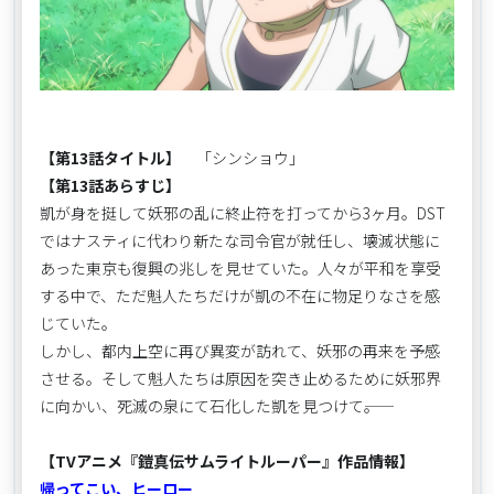
【第13話タイトル】
「シンショウ」
【第13話あらすじ】
凱が身を挺して妖邪の乱に終止符を打ってから3ヶ月。DST
ではナスティに代わり新たな司令官が就任し、壊滅状態に
あった東京も復興の兆しを見せていた。人々が平和を享受
する中で、ただ魁人たちだけが凱の不在に物足りなさを感
じていた。
しかし、都内上空に再び異変が訪れて、妖邪の再来を予感
させる。そして魁人たちは原因を突き止めるために妖邪界
に向かい、死滅の泉にて石化した凱を見つけて――。
【TVアニメ『鎧真伝サムライトルーパー』作品情報】
帰ってこい、ヒーロー