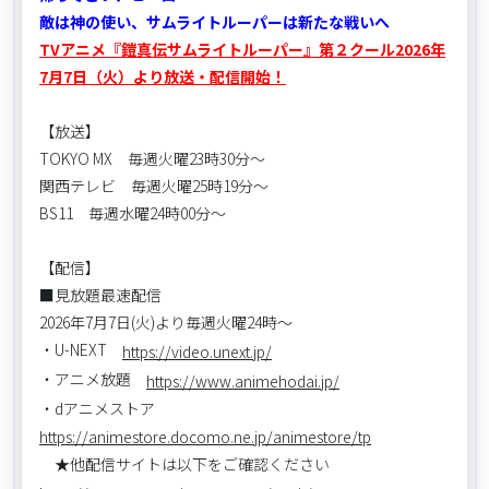
敵は神の使い、サムライトルーパーは新たな戦いへ
TVアニメ『鎧真伝サムライトルーパー』第２クール2026年
7月7日（火）より放送・配信開始！
【放送】
TOKYO MX 毎週火曜23時30分～
関西テレビ 毎週火曜25時19分～
BS11 毎週水曜24時00分～
【配信】
■見放題最速配信
2026年7月7日(火)より毎週火曜24時～
・U-NEXT
https://video.unext.jp/
・アニメ放題
https://www.animehodai.jp/
・dアニメストア
https://animestore.docomo.ne.jp/animestore/tp
★他配信サイトは以下をご確認ください