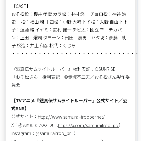
【CAST】
おそ松役：櫻井 孝宏 カラ松：中村 悠一 チョロ松：神谷 浩
史 一松：福山 潤 十四松：小野 大輔 トド松：入野 自由 トト
子：遠藤 綾 イヤミ：鈴村 健一 チビ太：國立 幸 デカパ
ン：上田 燿司 ダヨーン：飛田 展男 ハタ坊：斎藤 桃
子 松造：井上 和彦 松代：くじら
・・・・・・・・・・・・・・・・・・・・・・・・・・・・・
『鎧真伝サムライトルーパー』権利表記：©SUNRISE
「おそ松さん」権利表記：©赤塚不二夫／おそ松さん製作委
員会
【TVアニメ『鎧真伝サムライトルーパー』公式サイト／公
式SNS】
公式サイト：
https://www.samurai-trooper.net/
X：@samuraitroo_pr（
）
https://x.com/samuraitroo_pr/
Instagram：@samuraitroo_pr（
）