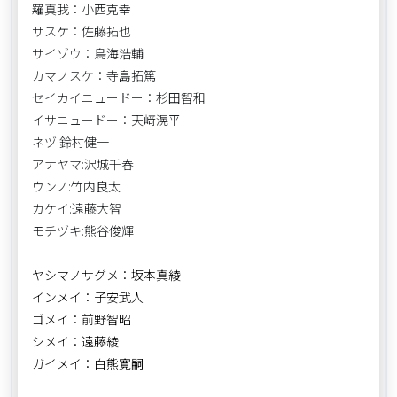
羅真我：小西克幸
サスケ：佐藤拓也
サイゾウ：鳥海浩輔
カマノスケ：寺島拓篤
セイカイニュードー：杉田智和
イサニュードー：天﨑滉平
ネヅ:鈴村健一
アナヤマ:沢城千春
ウンノ:竹内良太
カケイ:遠藤大智
モチヅキ:熊谷俊輝
ヤシマノサグメ：坂本真綾
インメイ：子安武人
ゴメイ：前野智昭
シメイ：遠藤綾
ガイメイ：白熊寛嗣