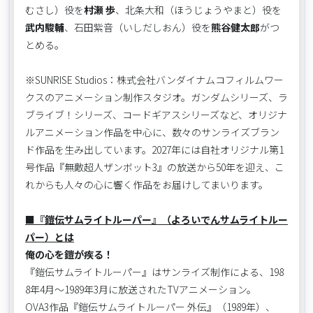
むさし）役を
村瀬 歩
、北条大和（ほうじょうやまと）役を
武内駿輔
、石田紫音（いしだしおん）役を
熊谷健太郎
がつ
とめる。
※SUNRISE Studios：株式会社バンダイナムコフィルムワー
クスのアニメーション制作スタジオ。ガンダムシリーズ、ラ
ブライブ！シリーズ、コードギアスシリーズなど、オリジナ
ルアニメーション作品を中心に、数々のサンライズブラン
ド作品を生み出しています。2027年には自社オリジナル第1
号作品『無敵超人ザンボット3』の放送から50年を迎え、こ
れからも人々の心に響く作品をお届けしてまいります。
■『鎧伝サムライトルーパー』（よろいでんサムライトルー
パー）とは
俺の心を鎧が疾る！
『鎧伝サムライトルーパー』はサンライズ制作による、198
8年4月～1989年3月に放送されたTVアニメーション。
OVA3作品『鎧伝サムライトルーパー 外伝』（1989年）、