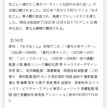
松さん～魂のたこ焼きパーティーと伝説のお泊り会～」が
全国公開されました。2025 年 7 月から 9 月TV アニメ「おそ
松さん」第 4 期が放送され、毎週 X でトレンド入りを果た
した。(現在は放送終了)2025 年 10 月 6 日で TV アニメ 10 周
年を迎え、更なる展開が期待される。
【STAFF】
原作：『おそ松くん』 赤塚不二夫（「週刊少年サンデー」
（1962年～1969年）「週刊少年キング」（1972年～1973
年）「コミックボンボン」（1987年～1990年）他で連載）
監督:小高 義規 シリーズ構成:松原 秀 キャラクターデザイン:
安彦 英二 総作画監督：渡邊葉瑠 和田佳純 副監督：二村
寧々 美術監督:田村 せいき 色彩設計:垣田 由紀子 撮影監督:
福士 享 編集:坂本 久美子 音楽:橋本 由香利 音楽制作:エイベ
ックス・ピクチャーズ テレビ東京ミュージック 音響監督:菊
田 浩巳 音響制作:楽音舎 アニメーション制作:PIERROT FILM
S