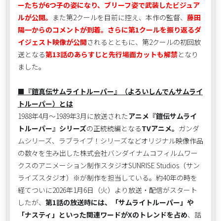
ーたちが6つ子の姿になり、ブリーフ姿で武装したビジュア
ルが公開。
また第2クールを目前に控え、本作の監督、
藤田
陽一からのコメントが到着。さらに第1クールを振り返るダ
イジェスト映像が公開
されるとともに、第2クールの初回放
送となる
第13話のあらすじと先行場面カットも解禁
となり
ました。
■『鎧真伝サムライトルーパー』（よろいしんでんサムライ
トルーパー）とは
1988年4月～1989年3月に放送された
アニメ『鎧伝サムライ
トルーパー』シリーズ
の正統続編となる
TVアニメ。
ガンダ
ムシリーズ、ラブライブ！シリーズなどオリジナル映像作品
の数々を生み出した株式会社バンダイナムコフィルムワー
クスのアニメーション制作スタジオSUNRISE Studios（サン
ライズスタジオ）※が制作を担当している。約40年の時を
経てついに2026年1月6日（火）より放送・配信がスタート
したが、
第1話の放送時には、「サムライトルーパー」や
「ナスティ」といった関連ワードがXのトレンドを占め
、話