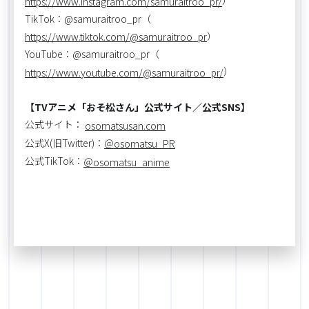
https://www.instagram.com/samuraitroo_pr/
TikTok：@samuraitroo_pr（
）
https://www.tiktok.com/@samuraitroo_pr
YouTube：@samuraitroo_pr（
）
https://www.youtube.com/@samuraitroo_pr/
【TVアニメ「おそ松さん」公式サイト／公式SNS】
公式サイト：
osomatsusan.com
公式X(旧Twitter)：
＠osomatsu_PR
公式TikTok：
＠osomatsu_anime