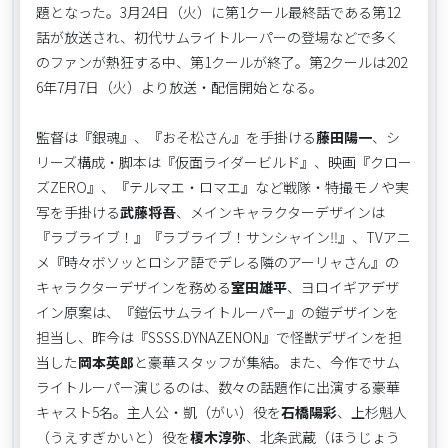
題となった。3月24日（火）に第1クール最終話である第12
話が放送され、初代サムライトルーパーの登場などで多く
のファンが熱狂する中、第1クールが終了。第2クールは202
6年7月7日（火）より放送・配信開始となる。
監督は『銀魂』、『おそ松さん』を手掛ける
藤田陽一
、シ
リーズ構成・脚本は『仮面ライダービルド』、映画『クロー
ズZERO』、『テルマエ・ロマエ』など戦隊・特撮モノや実
写を手掛ける
武藤将吾
、メインキャラクターデザインは
『ラブライブ！』『ラブライブ！サンシャイン‼』、TVアニ
メ『時々ボソッとロシア語でデレる隣のアーリャさん』の
キャラクターデザインを務める
室田雄平
、ヨロイギアデザ
イン原案は、『鎧伝サムライトルーパー』の鎧デザインを
担当し、昨今は『SSSS.DYNAZENON』で怪獣デザインを担
当した
岡本英郎
と豪華スタッフが集結。また、今作でサム
ライトルーパー演じるのは、数々の話題作に出演する豪華
キャスト5名。主人公・凱（がい）役を
石橋陽彩
、上杉魁人
（うえすぎかいと）役を
榎木淳弥
、北条武蔵（ほうじょう