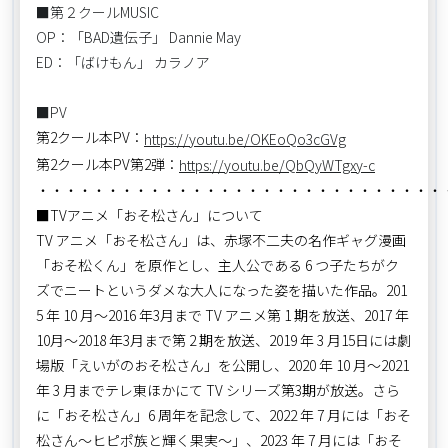
■第２クールMUSIC
OP：「BAD遺伝子」 Dannie May
ED：「ばけもん」 カラノア
■PV
第2クール本PV：
https://youtu.be/OKEoQo3cGVg
第2クール本PV第2弾：
https://youtu.be/QbQyWTgxy-c
・・・・・・・・・・・・・・・・・・・・・・・・・・・・・
■TVアニメ「おそ松さん」について
TV アニメ「おそ松さん」は、赤塚不二夫の名作ギャグ漫画
「おそ松くん」を原作とし、主人公である 6 つ子たちがク
ズでニートというダメな大人になった姿を描いた作品。201
5 年 10 月～2016 年3月まで TV アニメ第 1 期を放送、2017 年
10月～2018 年3月まで第 2 期を放送、2019 年 3 月15日には劇
場版「えいがのおそ松さん」を公開し、2020 年 10 月～2021
年 3 月までテレ東ほかにて TV シリーズ第3期が放送。さら
に「おそ松さん」6 周年を記念して、2022 年 7 月には「おそ
松さん～ヒピポ族と輝く果実～」、2023 年 7 月には「おそ