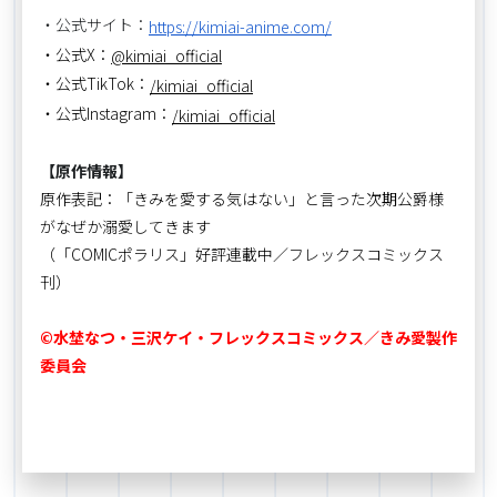
・公式サイト：
https://kimiai-anime.com/
・公式X：
@kimiai_official
・公式TikTok：
/kimiai_official
・公式Instagram：
/kimiai_official
【原作情報】
原作表記：「きみを愛する気はない」と言った次期公爵様
がなぜか溺愛してきます
（「COMICポラリス」好評連載中／フレックスコミックス
刊）
©水埜なつ・三沢ケイ・フレックスコミックス／きみ愛製作
委員会