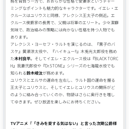
務を背負う一方で、おおらかな性格で愛妻家というチャー
ミングなポイントも魅力的なキャラクターです。イエレ・エ
クルースはユリウスと同様、アレクシス王太子の側近。エ
クルース侯爵家の長男で、父親は将軍のエリート。少々潔癖
気味で、政治絡みの策略には向かない性格を持つ人物でも
あります。
アレクシス・ヨーセフ・ラルトを演じるのは、『黒子のバ
スケ』黄瀬涼太役や、『ハイキュー!!』木兎光太郎役を務め
た
木村良平
。そしてイエレ・エクルース役は『BLACK TORC
H』我妻弐郎役や『Dr.STONE』シリーズの七海龍水役でも
知られる
鈴木崚汰
が務めます。
ユリウスとエルサの運命を左右し、ラルト国の運命を握る
王太子とユリウスと、そしてイエレとユリウスの関係がど
のように絡み合っていくのか、物語はさらに奥行きを増し
てゆきます。ぜひ放送を楽しみにお待ちください。
TVアニメ『「きみを愛する気はない」と言った次期公爵様