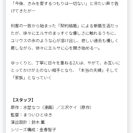
「今後、きみを愛するつもりは一切ない」と冷たい声で告
げてきたが…
利害の一致から始まった「契約結婚」による新婚生活だっ
たが、徐々にエルサのまっすぐな優しさに触れるうちに、
ユリウスの氷のような心が溶け出し、悲しい過去も優しく
癒しながら、徐々にエルサに心を開き始める…。
ゆっくりと、丁寧に日々を重ねる2人は、やがて、お互いに
とってかけがえのない相手となり、「本当の夫婦」そして
「家族」となっていく――
【スタッフ】
原作：水埜なつ（漫画）／三沢ケイ（原作）
監督：まついひとゆき
演出設計：鈴木 薫
シリーズ構成：金春智子