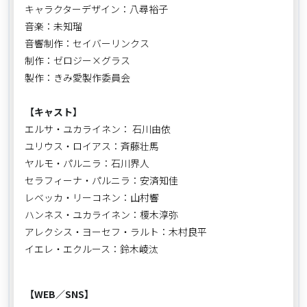
キャラクターデザイン：八尋裕子
音楽：未知瑠
音響制作：セイバーリンクス
制作：ゼロジー×グラス
製作：きみ愛製作委員会
【キャスト】
エルサ・ユカライネン： 石川由依
ユリウス・ロイアス：斉藤壮馬
ヤルモ・パルニラ：石川界人
セラフィーナ・パルニラ：安済知佳
レベッカ・リーコネン：山村響
ハンネス・ユカライネン：榎木淳弥
アレクシス・ヨーセフ・ラルト：木村良平
イエレ・エクルース：鈴木崚汰
【WEB／SNS】