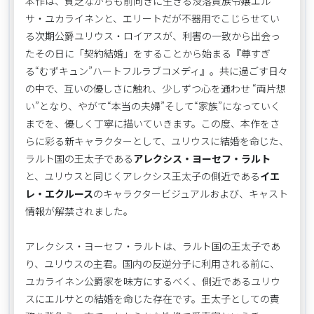
本作は、貧乏ながらも前向きに生きる没落貴族令嬢エル
サ・ユカライネンと、エリートだが不器用でこじらせてい
る次期公爵ユリウス・ロイアスが、利害の一致から出会っ
たその日に「契約結婚」をすることから始まる『尊すぎ
る“むずキュン”ハートフルラブコメディ』。共に過ごす日々
の中で、互いの優しさに触れ、少しずつ心を通わせ “両片想
い”となり、やがて“本当の夫婦”そして“家族”になっていく
までを、優しく丁寧に描いていきます。この度、本作をさ
らに彩る新キャラクターとして、ユリウスに結婚を命じた、
ラルト国の王太子である
アレクシス・ヨーセフ・ラルト
と、ユリウスと同じくアレクシス王太子の側近である
イエ
レ・エクルース
のキャラクタービジュアルおよび、キャスト
情報が解禁されました。
アレクシス・ヨーセフ・ラルトは、ラルト国の王太子であ
り、ユリウスの主君。国内の反逆分子に利用される前に、
ユカライネン公爵家を味方にするべく、側近であるユリウ
スにエルサとの結婚を命じた存在です。王太子としての責