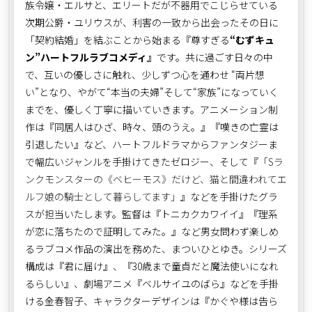
族令嬢・エルサと、エリートだが不器用でこじらせている
次期公爵・ユリウスが、利害の一致から出会ったその日に
「契約結婚」を結ぶことから始まる『尊すぎる
“むずキュ
ン”ハートフルラブコメディ』
です。共に過ごす日々の中
で、互いの優しさに触れ、少しずつ心を通わせ “両片想
い”となり、やがて“本当の夫婦”そして“家族”になっていく
までを、優しく丁寧に描いていきます。アニメーション制
作は『同居人はひざ、時々、頭のうえ。』『嘆きの亡霊は
引退したい』など、ハートフルドラマからファンタジーま
で幅広いジャンルを手掛けてきたゼロジー、そして『
「Sラ
ンクモンスターの《ベヒーモス》だけど、猫と間違われてエ
ルフ娘の騎士として暮らしてます」
』などを手掛けたグラ
スが担当いたします。監督は『トニカクカワイイ』『理系
が恋に落ちたので証明してみた。』など男女問わず楽しめ
るラブコメ作品の演出を務めた、まついひとゆき。シリーズ
構成は『君に届け』、『30歳まで童貞だと魔法使いになれ
るらしい』、劇場アニメ『ベルサイユのばら』などを手掛
ける金春智子、キャラクターデザインは『かぐや様は告ら