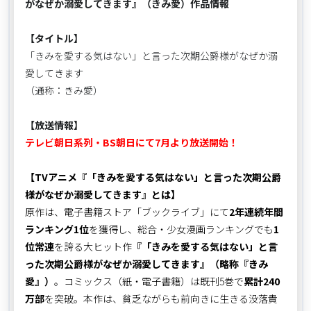
がなぜか溺愛してきます』（きみ愛）作品情報
【タイトル】
「きみを愛する気はない」と言った次期公爵様がなぜか溺
愛してきます
（通称：きみ愛）
【放送情報】
テレビ朝日系列・BS朝日にて7月より放送開始！
【TVアニメ『「きみを愛する気はない」と言った次期公爵
様がなぜか溺愛してきます』とは】
原作は、電子書籍ストア「ブックライブ」にて
2年連続年間
ランキング1位
を獲得し、総合・少女漫画ランキングでも
1
位常連
を誇る大ヒット作
『「きみを愛する気はない」と言
った次期公爵様がなぜか溺愛してきます』（略称『きみ
愛』）
。コミックス（紙・電子書籍）は既刊5巻で
累計240
万部
を突破。本作は、貧乏ながらも前向きに生きる没落貴