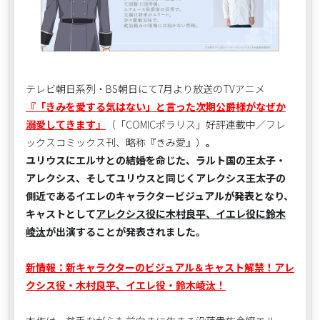
テレビ朝日系列・BS朝日にて7月より放送のTVアニメ
『「きみを愛する気はない」と言った次期公爵様がなぜか
溺愛してきます』
（「COMICポラリス」好評連載中／フレ
ックスコミックス刊、略称『きみ愛』）
。
ユリウスにエルサとの結婚を命じた、ラルト国の王太子・
アレクシス、そしてユリウスと同じくアレクシス王太子の
側近であるイエレのキャラクタービジュアルが発表となり、
キャストとして
アレクシス役に木村良平、イエレ役に鈴木
崚汰
が出演することが発表されました。
新情報：新キャラクターのビジュアル＆キャスト解禁！アレ
クシス役・木村良平、イエレ役・鈴木崚汰！