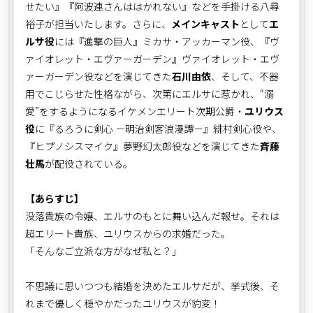
せたい』『阿波連さんははかれない』などを手掛ける八尋
裕子が担当いたします。さらに、
メインキャスト
として
エ
ルサ役
には『進撃の巨人』ミカサ・アッカーマン役、『ヴ
ァイオレット・エヴァーガーデン』ヴァイオレット・エヴ
ァーガーデン役などを演じてきた
石川由依
、そして、不器
用でこじらせた性格ながら、次第にエルサに惹かれ、“溺
愛”をするようになるイケメンエリート次期公爵・
ユリウス
役
に『るろうに剣心 －明治剣客浪漫譚－』緋村剣心役や、
『ヒプノシスマイク』夢野幻太郎役などを演じてきた
斉藤
壮馬
が配役されている。
【あらすじ】
没落貴族の令嬢、エルサのもとに舞い込んだ報せ。それは
超エリート貴族、ユリウスからの求婚だった。
「そんなご立派な方がなぜ私と？」
不思議に思いつつも結婚を決めたエルサだが、挙式後、そ
れまで優しく穏やかだったユリウスが豹変！