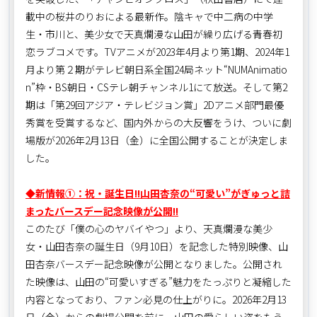
載中の桜井のりおによる最新作。陰キャで中二病の中学
生・市川と、美少女で天真爛漫な山田が繰り広げる青春初
恋ラブコメです。TVアニメが2023年4月より第1期、2024年1
月より第２期がテレビ朝日系全国24局ネット“NUMAnimatio
n”枠・BS朝日・CSテレ朝チャンネル1にて放送。そして第2
期は「第29回アジア・テレビジョン賞」2Dアニメ部門最優
秀賞を受賞するなど、国内外からの大反響をうけ、ついに劇
場版が2026年2月13日（金）に全国公開することが決定しま
した。
◆新情報①：祝・誕生日!!山田杏奈の“可愛い”がぎゅっと詰
まったバースデー記念映像が公開!!
このたび「僕の心のヤバイやつ」より、天真爛漫な美少
女・山田杏奈の誕生日（9月10日）を記念した特別映像、山
田杏奈バースデー記念映像が公開となりました。公開され
た映像は、山田の“可愛いすぎる”魅力をたっぷりと凝縮した
内容となっており、ファン必見の仕上がりに。2026年2月13
日（金）からの劇場公開を前に、山田の愛らしい姿をもう