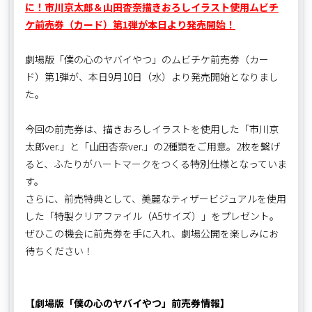
に！市川京太郎＆山田杏奈描きおろしイラスト使用ムビチ
ケ前売券（カード）第1弾が本日より発売開始！
劇場版「僕の心のヤバイやつ」のムビチケ前売券（カー
ド）第1弾が、本日9月10日（水）より発売開始となりまし
た。
今回の前売券は、描きおろしイラストを使用した「市川京
太郎ver.」と「山田杏奈ver.」の2種類をご用意。2枚を繋げ
ると、ふたりがハートマークをつくる特別仕様となっていま
す。
さらに、前売特典として、美麗なティザービジュアルを使用
した「特製クリアファイル（A5サイズ）」をプレゼント。
ぜひこの機会に前売券を手に入れ、劇場公開を楽しみにお
待ちください！
【劇場版「僕の心のヤバイやつ」前売券情報】