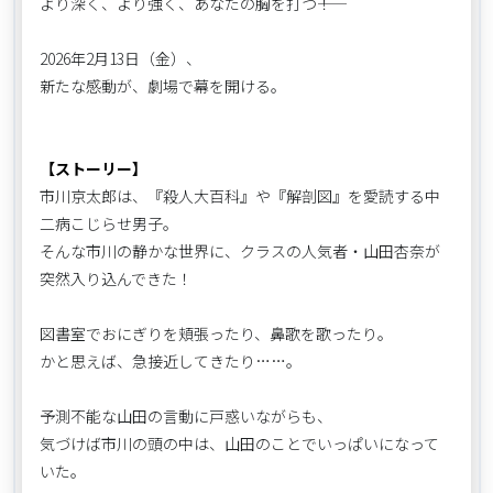
より深く、より強く、あなたの胸を打つ――！
2026年2月13日（金）、
新たな感動が、劇場で幕を開ける。
【ストーリー】
市川京太郎は、『殺人大百科』や『解剖図』を愛読する中
二病こじらせ男子。
そんな市川の静かな世界に、クラスの人気者・山田杏奈が
突然入り込んできた！
図書室でおにぎりを頬張ったり、鼻歌を歌ったり。
かと思えば、急接近してきたり……。
予測不能な山田の言動に戸惑いながらも、
気づけば市川の頭の中は、山田のことでいっぱいになって
いた。