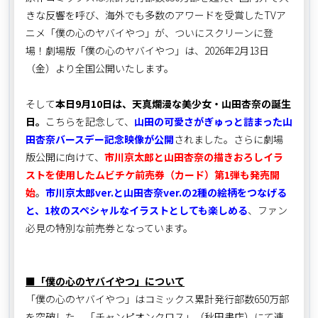
きな反響を呼び、海外でも多数のアワードを受賞したTVア
ニメ「僕の心のヤバイやつ」が、ついにスクリーンに登
場！劇場版「僕の心のヤバイやつ」は、2026年2月13日
（金）より全国公開いたします。
そして
本日9月10日は、天真爛漫な美少女・山田杏奈の誕生
日。
こちらを記念して、
山田の可愛さがぎゅっと詰まった山
田杏奈バースデー記念映像が公開
されました。さらに劇場
版公開に向けて、
市川京太郎と山田杏奈の描きおろしイラ
ストを使用したムビチケ前売券（カード）第1弾も発売開
始
。
市川京太郎ver.と山田杏奈ver.の2種の絵柄をつなげる
と、1枚のスペシャルなイラストとしても楽しめる
、ファン
必見の特別な前売券となっています。
■「僕の心のヤバイやつ」について
「僕の心のヤバイやつ」はコミックス累計発行部数650万部
を突破した、「チャンピオンクロス」（秋田書店）にて連