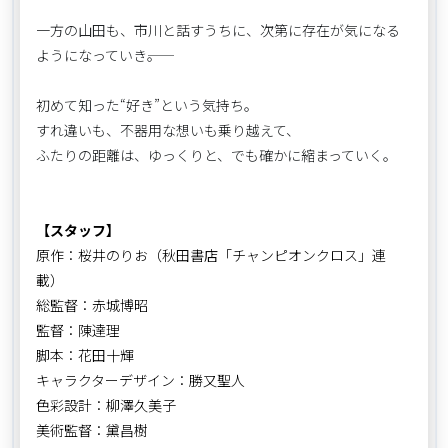
一方の山田も、市川と話すうちに、次第に存在が気になる
ようになっていき――。
初めて知った“好き”という気持ち。
すれ違いも、不器用な想いも乗り越えて、
ふたりの距離は、ゆっくりと、でも確かに縮まっていく。
【スタッフ】
原作：桜井のりお（秋田書店「チャンピオンクロス」連
載）
総監督：赤城博昭
監督：陳達理
脚本：花田十輝
キャラクターデザイン：勝又聖人
色彩設計：柳澤久美子
美術監督：黛昌樹