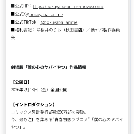
■公式HP：
https://bokuyaba-anime-movie.com/
■公式X
@bokuyaba_anime
■公式TikTok：
@bokuyaba_anime
■権利表記： ©桜井のりお（秋田書店）／僕ヤバ製作委員
会
劇場版「僕の心のヤバイやつ」作品情報
【公開日】
2026年2月13日（金）全国公開
【イントロダクション】
コミックス累計発行部数650万部を突破。
今、最も注目を集める“青春初恋ラブコメ”――「僕の心のヤバイ
やつ」。