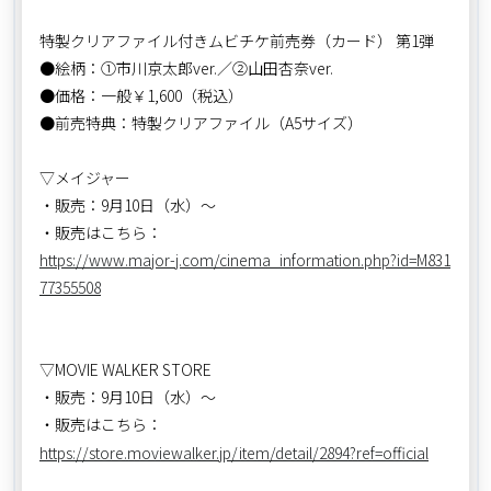
特製クリアファイル付きムビチケ前売券（カード） 第1弾
●絵柄：①市川京太郎ver.／②山田杏奈ver.
●価格：一般￥1,600（税込）
●前売特典：特製クリアファイル（A5サイズ）
▽メイジャー
・販売：9月10日（水）～
・販売はこちら：
https://www.major-j.com/cinema_information.php?id=M831
77355508
▽MOVIE WALKER STORE
・販売：9月10日（水）～
・販売はこちら：
https://store.moviewalker.jp/item/detail/2894?ref=official