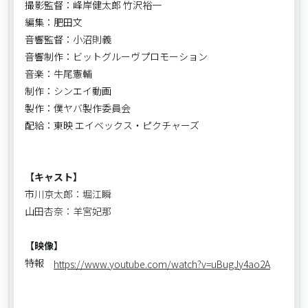
撮影監督：峰岸健太郎 竹沢裕一
編集：肥田文
音響監督：小沼則義
音響制作：ビットグルーヴプロモーション
音楽：牛尾憲輔
制作：シンエイ動画
製作：僕ヤバ製作委員会
配給：東映 エイベックス・ピクチャーズ
【キャスト】
市川京太郎：堀江瞬
山田杏奈：羊宮妃那
【映像】
特報
https://www.youtube.com/watch?v=uBugJy4ao2A