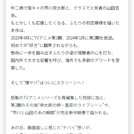
中二病で陰キャの市川京太郎と、クラスで人気者の山田杏
奈。
もどかしくも応援したくなる、ふたりの初恋模様を描いた
本作は、
2023年4月にTVアニメ第1期、2024年1月に第2期を放送。
初めての“好き”に翻弄されながらも、
懸命に一歩を踏み出すふたりの姿が視聴者の心を打ち、
国内外で大きな反響を呼び、海外でも多数のアワードを受
賞した。
そして“僕ヤバ”はついにスク
リーンへ！
感動のTVアニメシリーズを再編集した物語に加え、
第2期のその後――“京太郎の姉・香菜のライブシーン”や、
“市川と山田のあの瞬間”が完全新作映像で描かれる。
あの日、画面越しに感じた“ヤバイ”想いが、