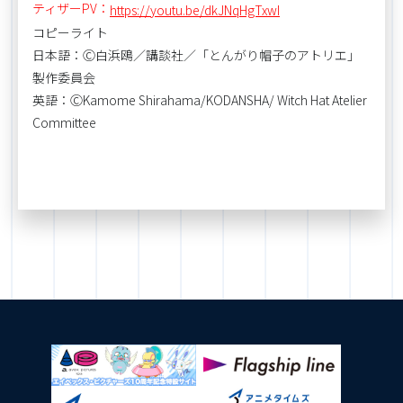
ティザーPV：
https://youtu.be/dkJNqHgTxwI
コピーライト
日本語：Ⓒ白浜鴎／講談社／「とんがり帽子のアトリエ」
製作委員会
英語：ⒸKamome Shirahama/KODANSHA/ Witch Hat Atelier
Committee