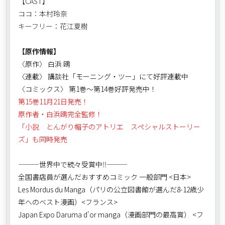
【CAST】
ココ：本村玲奈
キーフリー：花江夏樹
【原作情報】
〈原作〉 白浜 鴎
〈連載〉 講談社「モーニング・ツー」にて好評連載中
〈コミックス〉 第1巻～第14巻好評発売中！
第15巻11月21日発売！
原作者・白浜鴎完全監修！
「小説 とんがり帽子のアトリエ スペシャルストーリー
ズ」も同時発売
―――世界中で続々受賞中‼―――
全国書店員が選んだおすすめコミック 一般部門 <日本>
Les Mordus du Manga（パリの公立図書館が選んだ8-12歳少
年へのベスト漫画）<フランス>
Japan Expo Daruma d'or manga（漫画部門の最高賞） <フ