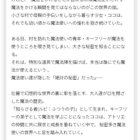
魔法をかける瞬間を見てはならないのがこの世界の掟。
小さな村で母親の手伝いをしながら暮らす少女・ココは、
それでも幼い頃から魔法使いへの憧れを抱き続けていた。
ある日、村を訪れた魔法使いの青年・キーフリーが魔法を
使うところを覗き見てしまい、大きな秘密を知ることにな
る。
それは、特別な道具で魔法陣を描けば、本当は誰にでも魔
法が使えるという 、
魔法使い達が隠した「絶対の秘密」だった――。
壮麗で幻想的な世界の裏に影を落とす、大人達が口を閉ざ
した魔法の歴史。
「知らざる者(ルビ：ふつうの子)」として生まれ、キーフリ
ーの弟子として魔法を学ぶことになったココは、アトリエ
の仲間と共に探求と成長を重ねていく中で、 秘密多き魔法
使いの世界へと足を踏み入れていく。