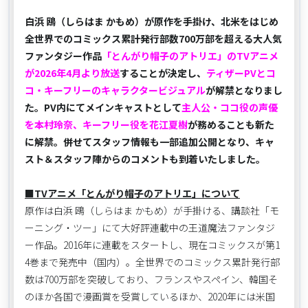
白浜 鴎（しらはま かもめ）が原作を手掛け、北米をはじめ
全世界でのコミックス累計発行部数700万部を超える大人気
ファンタジー作品
「とんがり帽子のアトリエ」のTVアニメ
が2026年4月より放送
することが決定し、
ティザーPVとコ
コ・キーフリーのキャラクタービジュアル
が解禁となりまし
た。PV内にてメインキャストとして
主人公・ココ役の声優
を本村玲奈、キーフリー役を花江夏樹
が務めることも新た
に解禁。併せてスタッフ情報も一部追加公開となり、キャ
スト＆スタッフ陣からのコメントも到着いたしました。
■TVアニメ「とんがり帽子のアトリエ」について
原作は白浜 鴎（しらはま かもめ）が手掛ける、講談社「モ
ーニング・ツー」にて大好評連載中の王道魔法ファンタジ
ー作品。2016年に連載をスタートし、現在コミックスが第1
4巻まで発売中（国内）。全世界でのコミックス累計発行部
数は700万部を突破しており、フランスやスペイン、韓国そ
のほか各国で漫画賞を受賞しているほか、2020年には米国