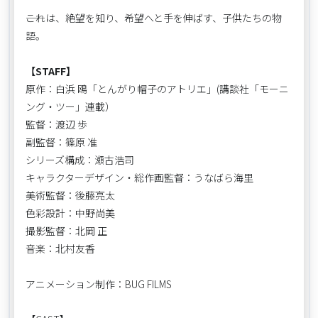
――これは、絶望を知り、希望へと手を伸ばす、子供たちの物
語。
【STAFF】
原作：白浜 鴎「とんがり帽子のアトリエ」(講談社「モーニ
ング・ツー」連載）
監督：渡辺 歩
副監督：篠原 准
シリーズ構成：瀬古浩司
キャラクターデザイン・総作画監督：うなばら海里
美術監督：後藤亮太
色彩設計：中野尚美
撮影監督：北岡 正
音楽：北村友香
アニメーション制作：BUG FILMS