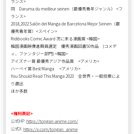
ランス>
同 Daruma du meilleur seinen（最優秀青年ジャンル） <フ
ランス>
2018,2022 Salón del Manga de Barcelona Mejor Seinen（最
優秀青年賞）<スペイン>
Ridibooks Comic Award 次に来る漫画賞 <韓国>
韓国漫画映像進興員選定 優秀漫画図書50作品 (コメデ
ィ、ファンタジー部門) <韓国>
アイズナー賞 最優秀アジア作品賞 <アメリカ>
ハーベイ賞 Best Manga <アメリカ>
You Should Read This Manga 2023 全世界・一般投票によ
り選出
ほか多数
<権利表記>
公式HP:
https://tongari-anime.com/
公式X:
https://x.com/tongari_anime