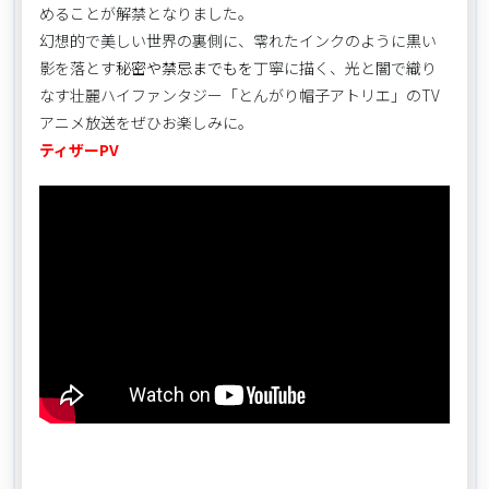
めることが解禁となりました。
幻想的で美しい世界の裏側に、零れたインクのように黒い
影を落とす
秘密や禁忌までもを
丁寧に描く、光と闇で織り
なす壮麗ハイファンタジー「とんがり帽子アトリエ」のTV
アニメ放送をぜひお楽しみに。
ティザーPV