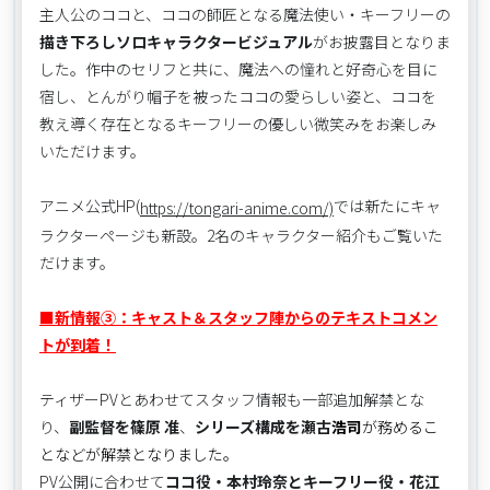
主人公のココと、ココの師匠となる魔法使い・キーフリーの
描き下ろしソロキャラクタービジュアル
がお披露目となりま
した。作中のセリフと共に、魔法への憧れと好奇心を目に
宿し、とんがり帽子を被ったココの愛らしい姿と、ココを
教え導く存在となるキーフリーの優しい微笑みをお楽しみ
いただけます。
アニメ公式HP(
では新たにキャ
https://tongari-anime.com/)
ラクターページも新設。2名のキャラクター紹介もご覧いた
だけます。
■新情報③：キャスト＆スタッフ陣からのテキストコメン
トが到着！
ティザーPVとあわせてスタッフ情報も一部追加解禁とな
り、
副監督を篠原 准
、
シリーズ構成を瀬古
浩司
が務めるこ
となどが解禁となりました。
PV公開に合わせて
ココ役・本村玲奈とキーフリー役・花江