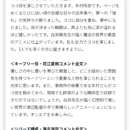
ココ役を演じさせていただきます、本村玲奈です。ページを
めくるたびに幼い頃の些細な日々の出来事や、夢への「憧
れ」の気持ちが蘇りました。ココに自分を重ね、夢中にな
りました。役が決まった瞬間は、声よりも先に涙が溢れる
ほど嬉しかったです。白浜鴎先生が描く魔法の世界が最高
のアニメに仕上がっています。私も全力でココを演じまし
た。1人でも多くの方に届きますように。
＜キーフリー役・花江夏樹コメント全文＞
優しさの中に憂いを帯びた眼差しと、どこか謎めいた雰囲
気を持つキーフリーという重要な人物を演じられることを
光栄に思います。また、事務所の後輩である本村さんがコ
コ役を務めており、現場でも師弟のような関係性で収録で
きたのではないでしょうか。白浜先生が描く幻想的で美し
い世界が渡辺監督の手で素晴らしいアニメーションになっ
ています。オンエアをお楽しみに。
＜シリーズ構成・瀬古浩司コメント全文＞