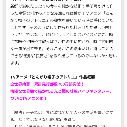
新鮮で滋味たっぷりの食材を確かな技術で手間暇かけて作
った良質な料理のような漫画――これは僕がＴＶアニメ『とん
がり帽子のアトリエ』の脚本を書いている時に感じていた
ことです。そのようにして作られた料理はただ優しい味と
いうだけではなく、時にピリッとしたスパイスが効き、時
に苦味や渋味や甘酸っぱさが口の中に広がり、時に挑戦的
な一皿が出て来る。それこそがこの漫画だけが持つことの
できる特別な“良質さ”を作り出しているのではないかと思い
ます。
TVアニメ「とんがり帽子のアトリエ」作品概要
全世界絶賛！累計発行部数700万部突破！
精緻な世界観で描かれる光と闇の壮麗ハイファンタジー、
ついにTVアニメ化！
「魔法」――、それは世界に溢れていて人々の生活を豊かにす
る、なくてはならない便利な”奇跡”。
けれど、 “魔法をかけることが出来るのは魔法使いだけ”。