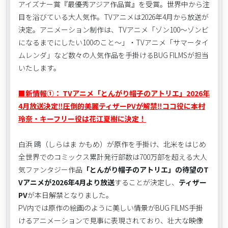
アイズナー賞『最優秀アジア作品賞』を受賞。世界中から注
目を浴びている大人気作。TVアニメは2026年4月から放送が
決定。アニメーション制作は、TVアニメ「ゾン100～ゾンビ
になるまでにしたい100のこと～」・TVアニメ「サマータイ
ムレンダ」など数々の人気作品を手掛けるBUG FILMSが担当
いたします。
■新情報①： TVアニメ「とんがり帽子のアトリエ」2026年
4月放送決定‼圧倒的美麗ティザーPVが解禁‼ココ役に本村
玲奈・キーフリー役は花江夏樹に決定！
白浜 鴎（しらはま かもめ）が原作を手掛け、北米をはじめ
全世界でのコミックス累計発行部数は700万部を超える大人
気ファンタジー作品
「とんがり帽子のアトリエ」の待望のT
Vアニメが2026年4月より放送
することが決定し、
ティザー
PV
が本日解禁となりました。
PV内では原作の絵画のように美しい情景がBUG FILMS手掛
けるアニメーションで見事に表現されており、壮大な映像