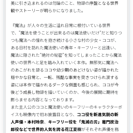
美に引き込まれるのは勿論のこと、物語の
序盤となる世界
観やストーリーが明ら
かになりました。
『魔法』が人々の生活に溢れ日常に根付いている世界
で、”魔法を使うことが出来るのは魔法使いだけ”だと知りつ
つも魔法への憧れを抱き続ける小さな村の少女・ココが、
ある日村を訪れた魔法使いの青年・キーフリーと出逢い、
魔法に隠された”絶対の秘密”を知ってしまったことから魔法
使いの世界へと足を踏み入れていく本作。無邪気に魔法へ
のあこがれを語る
ココや幼少期のあどけない姿が描かれた
穏やかな日常と、一転、残酷な事実を突きつけられ涙する
姿には本作で描かれるダークな側面も感じられ、ココが今
後どう成長し物
語を描いていくのか、今後の展開に期待を
膨らませる内容となっております。
また主人公のココと魔法使いのキーフリーのキャラクターボ
イスも映像内で初お披露目となり、
ココ
役を新進気鋭の新
人声優・本村玲奈
、
キーフリー役を「鬼滅の刃」竈門炭治
郎役などで世界的人気を誇る花江
夏樹
がそれぞれ声優を務