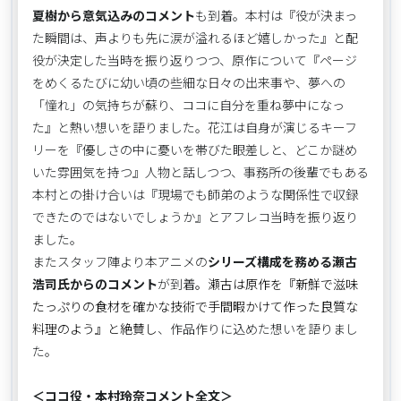
夏樹から意気込みのコメント
も到着。本村は『役が決まっ
た瞬間は、声よりも先に涙が溢れるほど嬉しかった』と配
役が決定した当時を振り返りつつ、原作について『ページ
をめくるたびに幼い頃の些細な日々の出来事や、夢への
「憧れ」の気持ちが蘇り、ココに自分を重ね夢中になっ
た』と熱い想いを語りました。花江は自身が演じるキーフ
リーを『優しさの中に憂いを帯びた眼差しと、どこか謎め
いた雰囲気を持つ』人物と話しつつ、事務所の後輩でもある
本村との掛け合いは『現場でも師弟のような関係性で収録
できたのではないでしょうか』とアフレコ当時を振り返り
ました。
またスタッフ陣より本アニメの
シリーズ構成を務める瀬古
浩司氏からのコメント
が到着
。瀬古は原作を『新鮮で滋味
たっぷりの食材を確かな技術で手間暇かけて作った良質な
料理のよう』と絶賛し
、作品作りに込めた想いを語りまし
た。
＜ココ役・本村玲奈コメント全文＞