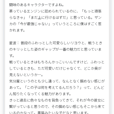
間味のあるキャラクターですよね。
慕っているエンジンに認められているのに、「もっと頑張
らなきゃ」「まだ上に行けるはずだ」と思っている。ザン
カの「今が最強じゃない」っていうところに僕はすごく惹
かれます。
星波： 普段のふわっとした可愛らしいリヨウと、戦うとき
のキリッとした姿のギャップが一番の魅力だと思っていま
す。
戦っているときはもちろんかっこいいんですけど、ふわっと
しているときも、ただ可愛いだけじゃなくて、どこか奥が
見えないというか…。
気分屋というのとも少し違って、なんとなく掴めない感じが
あって。「この子は何を考えてるんだろう？」って、どんど
ん知りたくなってくる魅力があります。
きっと過去に色々なものを背負ってきて、それが今の彼女に
繋がっていると思うので、その掴めない感じもそこから来て
いるのかなって。黒猫みたいな子だなと思います。