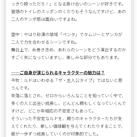
っきり殴っただろ！」となる掛け合いのシーンが好きです。
冒頭のトイレのスッポンのくだりもそうなんですけど、あの
二人のテンポ感は面白いですよね。
里中：やはり砂漠の禁域「ペンタ」でタムジーとザンカが
二人で力を合わせるシーンですね。
舞台上で、糸巻き含め、あれらのシーンをどう演出するのか
すごく気になっていますし、楽しみな部分でもあります。
──ご自身が演じられるキャラクターの魅力は？
今牧：ルドはいわゆる「ザ・主人公タイプ」ではないと思
うんです。
奈落に落とされ、ゼロからいろんなことを知っていく中で、
多くの人と出会い成長し、どんどん頼もしくなっていくんで
すけど、どこか年相応の不安定さもあって。
そういった不安定なルドを、周りのキャラクターたちが支
えてくれたり、新しい価値観を与えてくれたりすることで、
彼が一歩ずつ成長していくのが印象的でした。