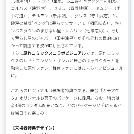
（福澤 侑）、リヨウ（星波）ら主要キャラクターに加え、
コルバス（磯野 大）、セミュ（青野紗穂）、タムジー（里
中将道）、デルモン（新井 將）、グリス（寺山武志）と、
砂漠の禁域”ペンタ“に暮らす少女・アモ（相馬結衣）、キャ
ンバスタウンのまじない屋・レムリン（七瀬恋彩）、そし
て荒らし屋のジャバー（田中涼星）がそれぞれの目的に向
かって前進する姿が映し出されている。
さらに
原作コミックスコラボビジュアル
では、原作コミッ
クスのルド・エンジン・ザンカと舞台のキャラクターとを
融合した原作ファン、舞台ファンにはたまらないビジュアル
に。
これらのビジュアルは来場者特典である、舞台『ガチアク
タ』オリジナルお菓子のパッケージに採用。なお、特典は
全4種のランダム配布となり、どのパッケージが手に入るか
は当日のお楽しみ！
【来場者特典デザイン】