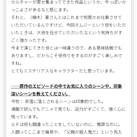
カルチャーが寄せ集まってできた作品というか、今っぽいか
っこよさがあるなと感じます。
それと、（植木）豪さんとはこれまで何度かお仕事させて
いただいているんですけど、今回タムジーという役をいただ
いたときは、大役を任せていただいたなという気持ちがす
ごく強かったです。
今まで演じてきた役とは一味違うので、ある意味挑戦でも
ありますし、だからこそ役作りをするのがすごく楽しみで
すね。
とてもミステリアスなキャラクターだと思っています。
──原作のエピソードの中でお気に入りのシーンや、印象
深いシーンを教えてください。
今牧： 奈落に落とされるシーンは印象的でした。
漫画で読んでもアニメで見ても、迫力がすごくて、強く心に
残っています。
ルドは何も間違ったことをしていないのに、冤罪なのに。
人間ってここまで偏見や、「父親が殺人鬼だ」という先入