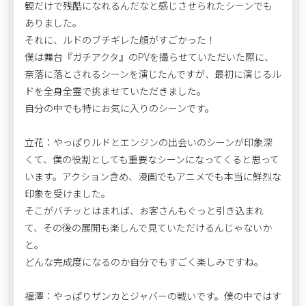
観だけで残酷になれるんだなと感じさせられたシーンでも
ありました。
それに、ルドのブチギレた顔がすごかった！
僕は舞台『ガチアクタ』のPVを撮らせていただいた際に、
奈落に落とされるシーンを演じたんですが、最初に演じるル
ドを全身全霊で挑ませていただきました。
自分の中でも特にお気に入りのシーンです。
立花：やっぱりルドとエンジンの出会いのシーンが印象深
くて、僕の役割としても重要なシーンになってくると思って
います。アクション含め、漫画でもアニメでも本当に鮮烈な
印象を受けました。
そこがバチッとはまれば、お客さんもぐっと引き込まれ
て、その後の展開も楽しんで見ていただけるんじゃないか
と。
どんな完成度になるのか自分でもすごく楽しみですね。
福澤：やっぱりザンカとジャバーの戦いです。僕の中ではす