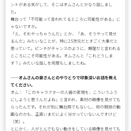
ントがある気がして、そこはオムさんとかなり話しまし
た。
舞台って「不可能って言われてるところに可能性がある」じ
ゃないですか。
「え、それやっちゃうんだ」とか、「あ、そうやって見せ
るんだ」みたいなことが、特に2.5次元だとすごく大事だと
思っていて。ピンチがチャンスのように、無理だと言われる
ところにこそ可能性がある。オムさんと「これどうしま
す？」みたいな話しを何度もしましたね。
──オムさんの豪さんとのやりとりで印象深いお話を教え
てください。
オム： 「このキャラクターの人器の表現を、こういうふう
にしようと思うんだよね」と言われ、素材の映像を見せても
らったんです。それが別に舞台用でもないし、何の競技の動
画なのかも、正直いまだによく分かっていないんですけど
（笑）。
とにかく、人がとんでもない動きをしている映像を見せても