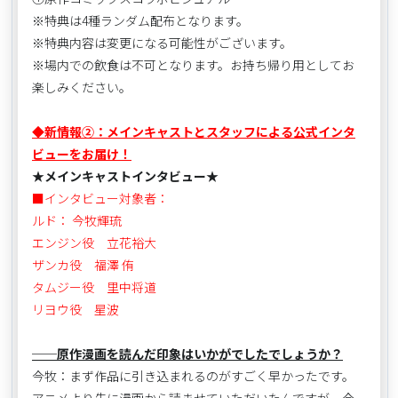
※特典は4種ランダム配布となります。
※特典内容は変更になる可能性がございます。
※場内での飲食は不可となります。お持ち帰り用としてお
楽しみください。
◆新情報②：メインキャストとスタッフによる公式インタ
ビューをお届け！
★メインキャストインタビュー★
■インタビュー対象者：
ルド： 今牧輝琉
エンジン役 立花裕大
ザンカ役 福澤 侑
タムジー役 里中将道
リヨウ役 星波
──原作漫画を読んだ印象はいかがでしたでしょうか？
今牧：まず作品に引き込まれるのがすごく早かったです。
アニメより先に漫画から読ませていただいたんですが、今