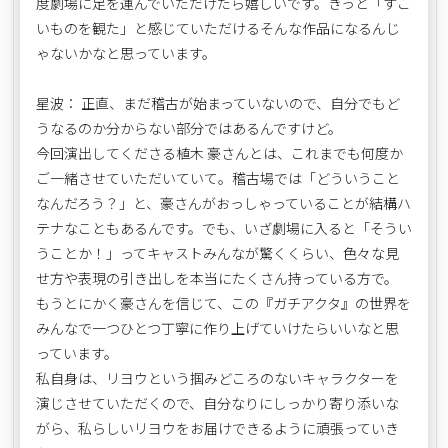
度劇場に足を運んでいただけたら嬉しいです。きっと「すご
いものを観た」と感じていただけるそんな作品になるんじ
ゃないかなと思っています。
星波： 正直、まだ稽古が始まっていないので、自分でもど
うなるのか分からない部分ではあるんですけど。
今回演出してくださる植木 豪さんとは、これまでも何度か
ご一緒させていただいていて。稽古場では「どういうこと
なんだろう？」と、豪さんがおっしゃっていることが結構ハ
テナなこともあるんです。でも、いざ劇場に入ると「そうい
うことか！」ってキャストみんなが驚くくらい、色々な見
せ方や表現の引き出しを本当にたくさん持っている方で。
もうとにかく豪さんを信じて、この『ガチアクタ』の世界を
みんなで一つひとつ丁寧に作り上げていけたらいいなと思
っています。
私自身は、リヨウという掴みどころのないキャラクターを
演じさせていただくので、自分なりにしっかり寄り添いな
がら、私らしいリヨウをお届けできるように頑張っていき