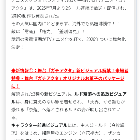
アニメスタジオ ボンズフィルムが手掛けるTVアニメ『ガチ
アクタ』は、2025年7月より2クール連続で放送・配信され、
2期の制作も発表された。
その人気は国内にとどまらず、海外でも話題沸騰中！！
敵は「常識」「権力」「差別偏見」！
話題の激震漫画がTVアニメ化を経て、2026年ついに舞台化
決定！
◆新情報①：舞台『ガチアクタ』新ビジュアル解禁！来場者
特典・舞台『ガチアクタ』オリジナルお菓子のパッケージ
に！
解禁された3種の新ビジュアル。
ルド奈落への追放ビジュア
ル
は、身に覚えのない罪を着せられ、「天界」から誰もが
恐れる「奈落」へ落とされるルドの姿が映し出されてい
る。
キャラクター前進ビジュアル
には、主人公・ルド（今牧輝
琉）をはじめ、掃除屋のエンジン（立花裕大）、ザンカ