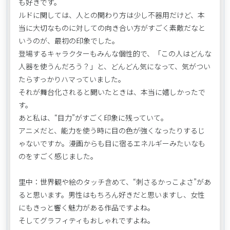
も好きです。
ルドに関しては、人との関わり方は少し不器用だけど、本
当に大切なものに対しての向き合い方がすごく素敵だなと
いうのが、最初の印象でした。
登場するキャラクターもみんな個性的で、「この人はどんな
人器を使うんだろう？」と、どんどん気になって、気がつい
たらすっかりハマっていました。
それが舞台化されると聞いたときは、本当に嬉しかったで
す。
あと私は、“目力”がすごく印象に残っていて。
アニメだと、能力を使う時に目の色が強くなったりするじ
ゃないですか。漫画からも目に宿るエネルギーみたいなも
のをすごく感じました。
里中：世界観や絵のタッチ含めて、“刺さるかっこよさ”があ
ると思います。男性はもちろん好きだと思いますし、女性
にもきっと響く魅力がある作品ですよね。
そしてグラフィティもおしゃれですよね。