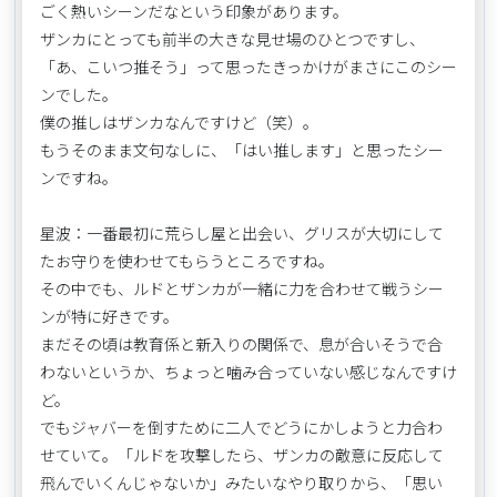
ごく熱いシーンだなという印象があります。
ザンカにとっても前半の大きな見せ場のひとつですし、
「あ、こいつ推そう」って思ったきっかけがまさにこのシー
ンでした。
僕の推しはザンカなんですけど（笑）。
もうそのまま文句なしに、「はい推します」と思ったシー
ンですね。
星波：一番最初に荒らし屋と出会い、グリスが大切にして
たお守りを使わせてもらうところですね。
その中でも、ルドとザンカが一緒に力を合わせて戦うシー
ンが特に好きです。
まだその頃は教育係と新入りの関係で、息が合いそうで合
わないというか、ちょっと噛み合っていない感じなんですけ
ど。
でもジャバーを倒すために二人でどうにかしようと力合わ
せていて。「ルドを攻撃したら、ザンカの敵意に反応して
飛んでいくんじゃないか」みたいなやり取りから、「思い