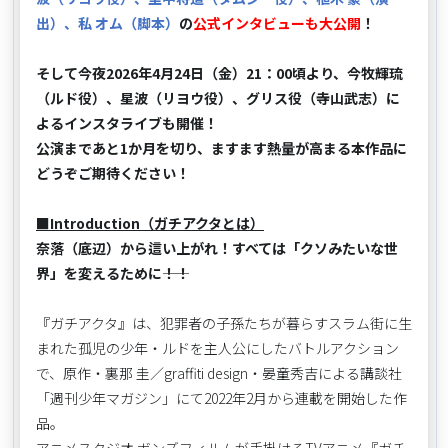
出）、私 オム（脚本）
の
公式インタビューも大公開
！
そして今夜2026年4月24日（金）21：00頃より、今牧輝琉
（ルド役）、星波（リヨウ役）、グリス役（寺山武志）に
よるインスタライブも開催！
公演まであと1か月を切り、ますます熱量が高まる本作品に
どうぞご期待ください！
■Introduction（ガチアクタとは）
奈落（底辺）から這い上がれ！すべては「クソみたいな世
界」を変えるために――！！
『ガチアクタ』は、犯罪者の子孫たちが暮らすスラム街に生
まれた孤児の少年・ルドを主人公にしたバトルアクション
で、原作・裏那 圭／graffiti design・晏童秀吉による講談社
「週刊少年マガジン」にて2022年2月から連載を開始した作
品。