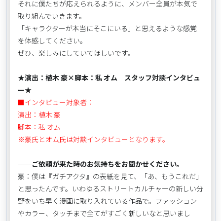
それに僕たちが応えられるように、メンバー全員が本気で
取り組んでいきます。
「キャラクターが本当にそこにいる」と思えるような感覚
を体感してください。
ぜひ、楽しみにしていてほしいです。
★演出：植木 豪×脚本：私 オム スタッフ対談インタビュ
ー★
■インタビュー対象者：
演出：植木 豪
脚本：私 オム
※豪氏とオム氏は対談インタビューとなります。
──ご依頼が来た時のお気持ちをお聞かせください。
豪：僕は『ガチアクタ』の表紙を見て、「あ、もうこれだ」
と思ったんです。いわゆるストリートカルチャーの新しい分
野をいち早く漫画に取り入れている作品で。ファッション
やカラー、タッチまで全てがすごく新しいなと思いまし