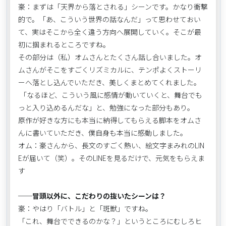
豪：まずは「天界から落とされる」シーンです。かなり衝撃
的で。「あ、こういう世界の話なんだ」って思わせておい
て、実はそこから全く違う方向へ展開していく。そこが最
初に掴まれるところですね。
その部分は（私）オムさんとたくさん話し合いました。オ
ムさんがそこをすごくリズミカルに、テンポよくストーリ
ーへ落とし込んでいただき、美しくまとめてくれました。
「なるほど、こういう風に感情が動いていくと、舞台でも
っと入り込めるんだな」と、勉強になった部分もあり。
原作が好きな方にも本当に納得してもらえる脚本をオムさ
んに書いていただき、僕自身も本当に感動しました。
オム：豪さんから、長文のすごく熱い、絵文字まみれのLIN
Eが届いて（笑）。そのLINEを見るだけで、元気をもらえま
す
──冒頭以外に、こだわりの抜いたシーンは？
豪：やはり「バトル」と「斑獣」ですね。
「これ、舞台でできるのかな？」というところにむしろヒ