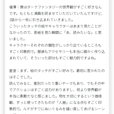
福澤：僕はダークファンタジーの世界観がすごく好きなん
です。もともと漫画を読ませていただいていたんですけど、
1話から一気に引き込まれていきました。
こういったタッチの絵やキャラクターはあまり見たことが
なかったので、表紙を見た瞬間に「あ、読みたいな」と思
いました。
キャラクターそれぞれの個性がしっかり出ているところも
すごく印象的で。服装もアクセサリーも本当に細かく作り込
まれていて、そういった部分もすごく魅力的ですよね。
星波：まず、絵のタッチがすごい好みで。最初に惹かれたの
はそこでした。
読んでみると、差別だったり重いテーマもあり、でもその中
でアクションはすごく迫力がありますし、何より世界観が
本当に素敵だなと感じました。物を大切にするという価値
観、ずっと使ってきたものが「人器」になる点もすごく印
象的で。ルドがチワにぬいぐるみを縫い直してあげるシーン