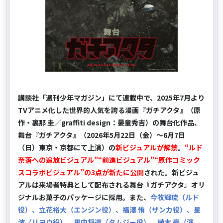
講談社「週刊少年マガジン」にて連載中で、2025年7月より
TVアニメ化した世界的人気を誇る漫画『ガチアクタ』（原
作・裏那 圭／graffiti design：晏童秀吉）の舞台化作品、
舞台『ガチアクタ』（2026年5月22日（金）～6月7日
（日）東京・京都にて上演）の
新ビジュアルが解禁
。
“ルド
奈落への追放ビジュアル”“前進ビジュアル”“原作コミック
スコラボビジュアル”の3点が新たに公開
された。新ビジュ
アルは来場者特典として配布される舞台『ガチアクタ』オリ
ジナルお菓子のパッケージに採用。また、
今牧輝琉（ルド
役）、立花裕大（エンジン役）、福澤 侑（ザンカ役）、星
波（リヨウ役）、里中将道（タムジー役）、植木 豪（演