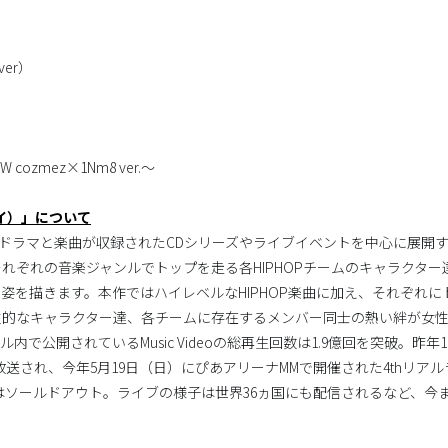
over）
m8
HOW cozmez×1Nm8 ver.～
ラライ）」について
は、ボイスドラマと楽曲が収録されたCDシリーズやライブイベントを中心に展
れぞれの音楽ジャンルでトップを走る各HIPHOPチームのキャラクター達
姿を描きます。本作ではハイレベルなHIPHOP楽曲に加え、それぞれ
性的なキャラクター達、各チームに存在するメンバー同士の熱い絆が女
ル内で公開されているMusic Videoの総再生回数は1.9億回を突破。昨年1
ION」も放送され、今年5月19日（日）にぴあアリーナMMで開催された4thリアルライブ「
ケットはソールドアウト。ライブの様子は世界36ヵ国にも配信されるなど、