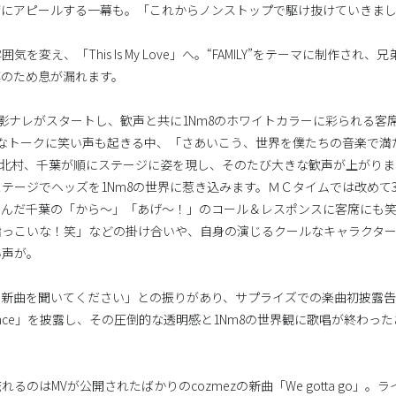
席にアピールする一幕も。「これからノンストップで駆け抜けていきま
を変え、「This Is My Love」へ。“FAMILY”をテーマに制作さ
嘆のため息が漏れます。
の影ナレがスタートし、歓声と共に1Nm8のホワイトカラーに彩られる客
フなトークに笑い声も起きる中、「さあいこう、世界を僕たちの音楽で満
、北村、千葉が順にステージに姿を現し、そのたび大きな歓声が上がりま
れるステージでヘッズを1Nm8の世界に惹き込みます。ＭＣタイムでは改め
因んだ千葉の「から～」「あげ～！」のコール＆レスポンスに客席にも
脂っこいな！笑」などの掛け合いや、自身の演じるクールなキャラクタ
い声が。
…新曲を聞いてください」との振りがあり、サプライズでの楽曲初披露
ance」を披露し、その圧倒的な透明感と1Nm8の世界観に歌唱が終わっ
るのはMVが公開されたばかりのcozmezの新曲「We gotta go」