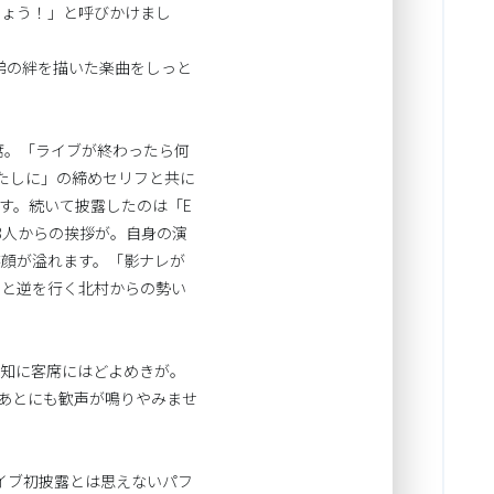
しょう！」と呼びかけまし
れ、兄弟の絆を描いた楽曲をしっと
席。「ライブが終わったら何
たしに」の締めセリフと共に
す。続いて披露したのは「E
て3人からの挨拶が。自身の演
笑顔が溢れます。「影ナレが
ーと逆を行く北村からの勢い
告知に客席にはどよめきが。
たあとにも歓声が鳴りやみませ
。ライブ初披露とは思えないパフ