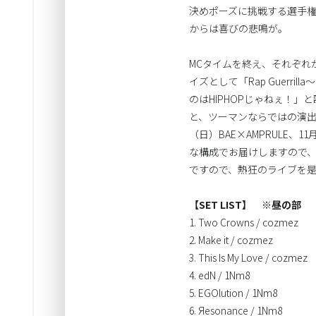
決めポーズに挑戦する選手
からは喜びの悲鳴が。
MCタイムを終え、それぞれが「始
イズとして「Rap Guerril
のはHIPHOPじゃねぇ！」
と、ツーマンならではの演出に客
（日）BAE×AMPRULE、
な構成でお届けしますので、
ですので、熱狂のライブを
【SET LIST】 ※昼の部
1. Two Crowns / cozmez
2. Make it / cozmez
3. This Is My Love / cozmez
4. edN / 1Nm8
5. EGOlution / 1Nm8
6. Яesonance / 1Nm8