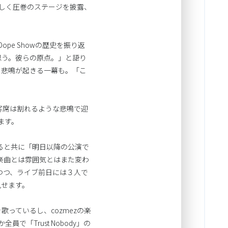
猛々しく圧巻のステージを披露、
pe Showの歴史を振り返
思う。彼らの原点。」と語り
席から悲鳴が起きる一幕も。「こ
を、客席は割れるような悲鳴で迎
ます。
返ると共に「明日以降の公演で
楽曲とは雰囲気とはまた変わ
つつ、ライブ前日には３人で
見せます。
を歌っているし、cozmezの楽
「Trust Nobody」の