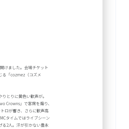
幕を開けました。会場チケット
じる「cozmez（コズメ
やりとりに黄色い歓声が。
 Crowns」で客席を煽り、
ントロが響き、さらに歓声高
MCタイムではライブシーン
げる2人。汗が引かない豊永