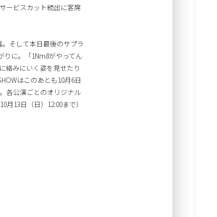
サービスカット続出に客席
」を披露。そして本日最後のサプラ
盛り上がりに。「1Nm8がやってん
ezに絡みにいく姿を見せたり
SHOWはこのあとも10月6日
演予定。各公演ごとのオリジナル
13日（日）12:00まで）