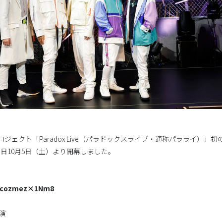
ロジェクト「Paradox Live（パラドックスライブ・通称パラライ）」
OW」が本日10月5日（土）より開幕しました。
W cozmez×1Nm8
開演