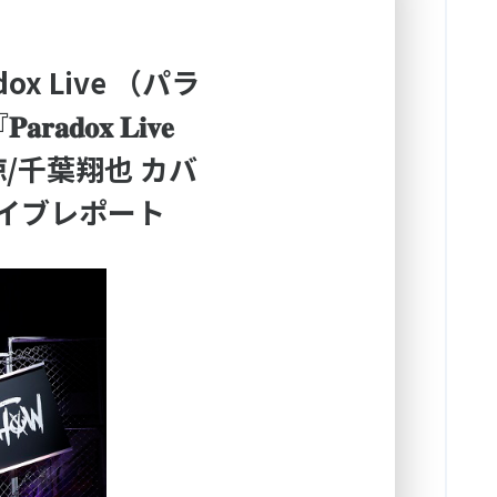
 Live （パラ
 𝐋𝐢𝐯𝐞
村諒/千葉翔也 カバ
ライブレポート