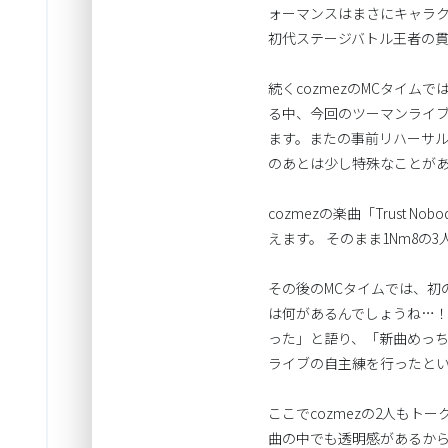
ォーマンスはまさにキャラクタ
初代ステージバトル王者の
続くcozmezのMCタイム
る中、今回のツーマンライブ
ます。またの事前リハーサル時
のあとは少し特殊なことが
cozmezの楽曲「Trust
えます。 そのまま1Nm8
その後のMCタイムでは、初
は何があるんでしょうね…！
った」と語り、「新曲めっち
ライブの自主練を行ったと
ここでcozmezの2人もトー
曲の中でも透明感があるから1