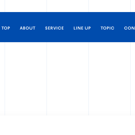
TOP
ABOUT
SERVICE
LINE UP
TOPIC
CON
C
取材・掲載に関するお問い合わ
すべてのLINE UP
アニメ
商品化等のライセンス及び、コ
るお問い合わせ
実写
舞台／イベント
アーティストの出演に関するお問
ライヴビューイング
アーティスト
劇場上映に関するお問い合わせ