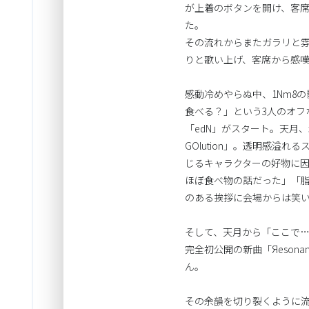
が上着のボタンを開け、客
た。
その流れからまたガラリと雰囲気
りと歌い上げ、客席から感
感動冷めやらぬ中、1Nm8
食べる？」という3人のオ
「edN」がスタート。天月
GOlution」。透明感溢
じるキャラクターの好物に
ほぼ食べ物の話だった」「
のある挨拶に会場からは笑
そして、天月から「ここで
完全初公開の新曲「Яeson
ん。
その余韻を切り裂くように流れ