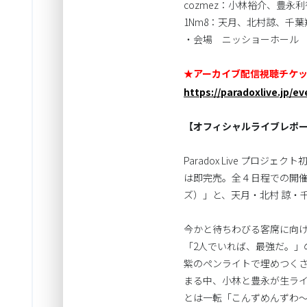
cozmez：小林裕介、豊永利
1Nm8：天月、北村諒、千葉
・会場 ニッショーホール
★アーカイブ配信視聴チケッ
https://paradoxlive.jp/
【オフィシャルライブレポ
Paradox Live プ
は即完売。全４日程での開催とな
ズ）」と、天月・北村 諒・
今かと待ちわびる客席に向
「2人でいれば、最強だ。」の
紫のペンライトで埋めつくさ
まる中、小林と豊永が生ライ
とは一転「こんずめんずわ～