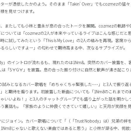
ーが憑依したかのよう。そのまま「Takin' Over」でもcozmezの
貫禄を見せつけます。
では、またしても小林と豊永が息の合ったトークを展開。cozmezの軌跡やDo
については「cozmezの2人が本来やっているライブはこんな感じだと
に試してみたという「This Is My Love」の2人の絡みを再現。客
あるらしいですよ…」の匂わせで期待高まる中、次なるサプライズが。
 Nobody」のイントロが流れるも、現れたのは1Nm8。突然のカバー披露
の3人は「S∀G∀」を披露。息の合った振り付けに自然と歓声が沸き起こり
の試みとなるカバー歌唱を「めちゃくちゃ緊張した･･･」と3人で振り
」と期待を煽ります。初披露した新曲についても「1Nm8のこれまでの
ゃいいよね！」と3人のチャットグループでも盛り上がった話を明かし
いう裏話も。「家族のように仲良くできていて嬉しい」と天月が笑顔を
クにジョイン。カバー歌唱について「（「Trust Nobody」は）兄弟の絆
Nm8じゃないと歌えない楽曲ではあると思う」と小林が語る中、何故か全員で