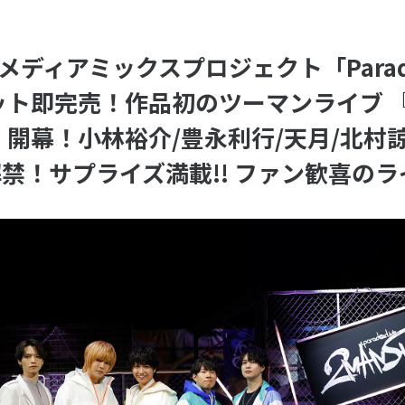
声優
その他
一般のお客様はこちら
Pメディアミックスプロジェクト「Paradox
売！作品初のツーマンライブ 『𝐏𝐚𝐫𝐚𝐝𝐨
𝐇𝐎𝐖』開幕！小林裕介/豊永利行/天月/北
禁！サプライズ満載!! ファン歓喜の