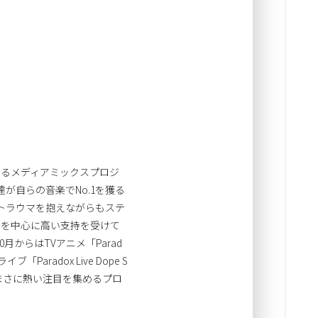
開するメディアミックスプロジ
が自らの音楽でNo.1を獲る
にトラウマを抱えながらもステ
性を中心に高い支持を受けて
0月からはTVアニメ「Parad
Paradox Live Dope S
今まさに熱い注目を集めるプロ