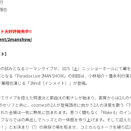
行
翔也
ト大好評発売中‼
event/2manshow/
ート】
ロジェクト初の試みとなるツーマンライブが、10/5（土）ニッショーホールにて
る「Paradox Live 2MAN SHOW」の初回は、小林裕介・豊永利行演
千葉翔也演じる「1Nm8（インメイト）」が登場。
けてライブを控えた珂波汰と那由汰の影ナレが始まり、客席からは2人の
セリフと共に、cozmezの2人が登場頂点に向かう2人の決意を歌う「Two
れた会場は一気に熱気に包まれます。息つく間もなく「Make it」のイ
ブならではの声出しでヘッズとの一体感を作り上げます。そして迎えた
！」とお決まり（?）の挨拶で場を和ませ、コミカルなトークを繰り広