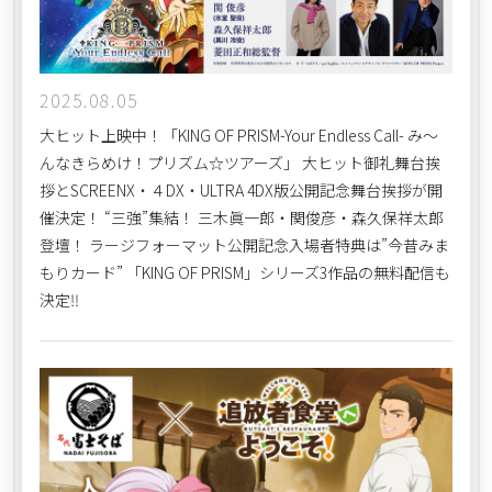
2025.08.05
大ヒット上映中！「KING OF PRISM-Your Endless Call- み～
んなきらめけ！プリズム☆ツアーズ」 大ヒット御礼舞台挨
拶とSCREENX・４DX・ULTRA 4DX版公開記念舞台挨拶が開
催決定！ “三強”集結！ 三木眞一郎・関俊彦・森久保祥太郎
登壇！ ラージフォーマット公開記念入場者特典は”今昔みま
もりカード” 「KING OF PRISM」シリーズ3作品の無料配信も
決定‼