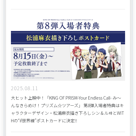
2025.08.11
大ヒット上映中！「KING OF PRISM-Your Endless Call- み～
んなきらめけ！プリズム☆ツアーズ」 第8弾入場者特典はキ
ャラクターデザイン・松浦麻衣描き下ろしシン＆ルヰとWIT
Hの“if世界線”ポストカードに決定‼