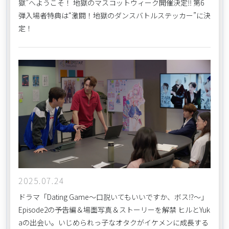
獄”へようこそ！ 地獄のマスコットウィーク開催決定‼ 第6
弾入場者特典は“激闘！地獄のダンスバトルステッカー”に決
定！
2025.07.24
ドラマ「Dating Game～口説いてもいいですか、ボス⁉～」
Episode2の予告編＆場面写真＆ストーリーを解禁 ヒルとYuk
aの出会い。いじめられっ子なオタクがイケメンに成長する