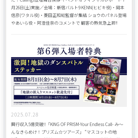
月26日(土)実施／会場：新宿バルト9 KENN(ヒビキ役)・岡本
信彦(ワタル役)・菱田正和総監督が集結 ショウのパネル登場
やあいら役・阿澄佳奈のコメントで 観客の熱気急上昇!!
2025.07.28
興行収入5億突破‼「KING OF PRISM-Your Endless Call- み～
んなきらめけ！プリズム☆ツアーズ」 “マスコットの地