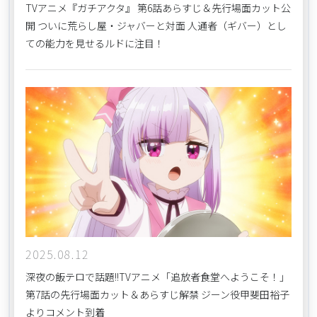
TVアニメ『ガチアクタ』 第6話あらすじ＆先行場面カット公
開 ついに荒らし屋・ジャバーと対面 人通者（ギバー）とし
ての能力を見せるルドに注目！
2025.08.12
深夜の飯テロで話題!!TVアニメ「追放者食堂へようこそ！」
第7話の先行場面カット＆あらすじ解禁 ジーン役甲斐田裕子
よりコメント到着