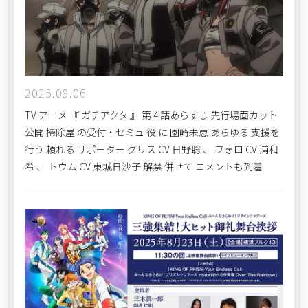
2025.08.06
TV アニメ 『 ガチアクタ 』 第 4 話あらすじ 先行場面カット
公開 掃除屋 の受付・セミュ 役 に 園崎未恵 あらゆる 支援を
行う 頼れる サポーター グリス CV 日野聡 、 フォロ CV 浦和
希 、 トウム CV 東城日沙子 解禁 併せて コメントも到着