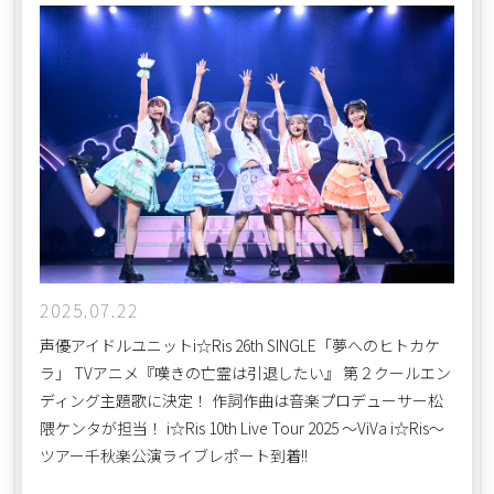
2025.07.22
声優アイドルユニットi☆Ris 26th SINGLE「夢へのヒトカケ
ラ」 TVアニメ『嘆きの亡霊は引退したい』 第２クールエン
ディング主題歌に決定！ 作詞作曲は音楽プロデューサー松
隈ケンタが担当！ i☆Ris 10th Live Tour 2025 ～ViVa i☆Ris～
ツアー千秋楽公演ライブレポート到着!!