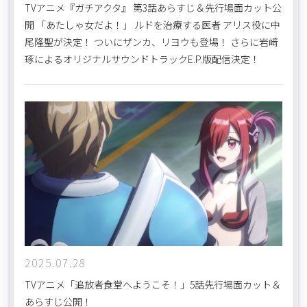
TVアニメ『ガチアクタ』 第3話あらすじ＆先行場面カット公
開 「あたしゃ女だよ！」 ルドを治療する医者 アリス役に中
尾隆聖が決定！ ついにザンカ、リヨウも登場！ さらに岩﨑
琢によるオリジナルサウンドトラックE.P.版配信決定！
2025.07.28
TVアニメ「追放者食堂へようこそ！」5話先行場面カット＆
あらすじ公開！