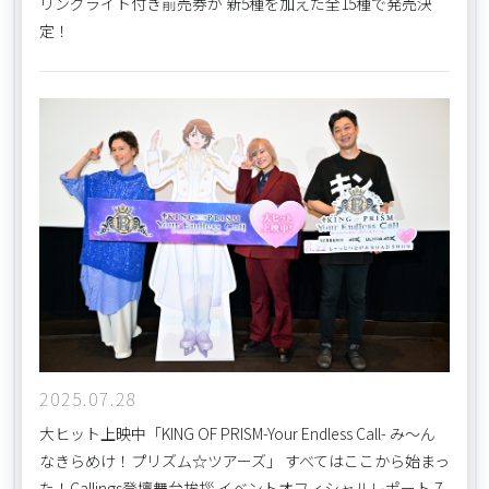
リングライト付き前売券が 新5種を加えた全15種で発売決
定！
2025.07.28
大ヒット上映中「KING OF PRISM-Your Endless Call- み～ん
なきらめけ！プリズム☆ツアーズ」 すべてはここから始まっ
た！Callings登壇舞台挨拶 イベントオフィシャルレポート 7